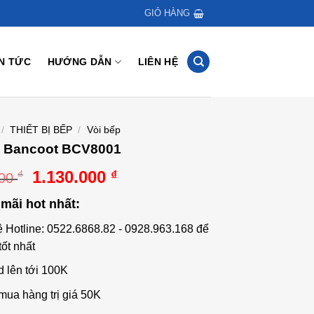
GIỎ HÀNG
IN TỨC
HƯỚNG DẪN
LIÊN HỆ
/
THIẾT BỊ BẾP
/
Vòi bếp
p Bancoot BCV8001
Giá
Giá
1.130.000
₫
₫
000
gốc
hiện
mãi hot nhất:
là:
tại
1.613.000 ₫.
là:
ệ Hotline: 0522.6868.82 - 0928.963.168 để
1.130.000 ₫.
tốt nhất
d lên tới 100K
mua hàng trị giá 50K