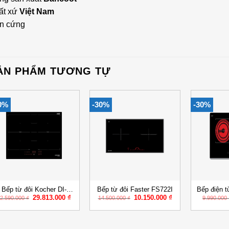
ất xứ
Việt Nam
n cứng
ẢN PHẨM TƯƠNG TỰ
0%
-30%
-30%
Add to
Add to
Wishlist
Wishlist
+
+
+
Bếp từ đôi Kocher DI-
Bếp từ đôi Faster FS722I
Bếp điện t
Giá
Giá
Giá
Giá
29.813.000
₫
10.150.000
₫
866GE
2.590.000
₫
14.500.000
₫
9.990.000
gốc
hiện
gốc
hiện
là:
tại
là:
tại
42.590.000 ₫.
là:
14.500.000 ₫.
là:
0 ₫.
29.813.000 ₫.
10.150.000 ₫.