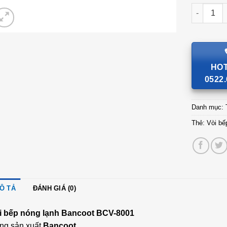
Vòi bếp B
HOT
0522.
Danh mục:
Thẻ:
Vòi b
Ô TẢ
ĐÁNH GIÁ (0)
i bếp nóng lạnh Bancoot BCV-8001
ng sản xuất
Bancoot