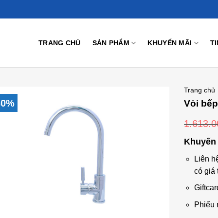
TRANG CHỦ
SẢN PHẨM
KHUYẾN MÃI
T
Trang chủ
30%
Vòi bế
1.613.
Add to
Khuyến 
Wishlist
Liên h
có giá 
Giftcar
Phiếu 