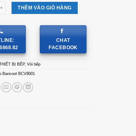
ancoot BCV8001 số lượng
THÊM VÀO GIỎ HÀNG
LINE:
CHAT
6868.82
FACEBOOK
THIẾT BỊ BẾP
,
Vòi bếp
ếp Bancoot BCV8001