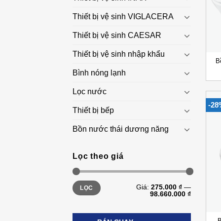
Thiết bị vệ sinh VIGLACERA
Thiết bị vệ sinh CAESAR
+
Thiết bị vệ sinh nhập khẩu
B
Bình nóng lạnh
Lọc nước
-28
Thiết bị bếp
Bồn nước thái dương năng
Lọc theo giá
Giá
Giá
Giá:
275.000 ₫
—
LỌC
thấp
cao
98.660.000 ₫
nhất
nhất
+
B