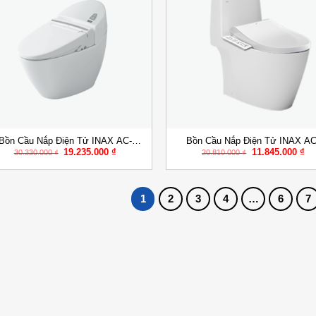
Add to
Add
Wishlist
Wish
+
Bồn Cầu Nắp Điện Tử INAX AC-
Bồn Cầu Nắp Điện Tử INAX AC
Giá
Giá
Giá
Gi
19.235.000
₫
11.845.000
₫
2700/CW-KB22AVN
902/CW-H18VN
30.330.000
₫
20.810.000
₫
gốc
hiện
gốc
hi
là:
tại
là:
tại
30.330.000 ₫.
là:
20.810.000 ₫.
là:
19.235.000 ₫.
11
1
2
3
4
…
6
7