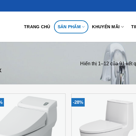
TRANG CHỦ
SẢN PHẨM
KHUYẾN MÃI
T
Hiển thị 1–12 của 91 kết 
X
%
-28%
Add to
Add
Wishlist
Wish