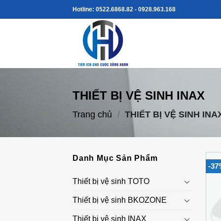
Skip
Hotline: 0522.6868.82 - 0928.963.168
to
content
THIẾT BỊ VỆ SINH INAX
Trang chủ
/
THIẾT BỊ VỆ SINH INA
Danh Mục Sản Phẩm
-37
Thiết bị vệ sinh TOTO
Thiết bị vệ sinh BKOZONE
Thiết bị vệ sinh INAX