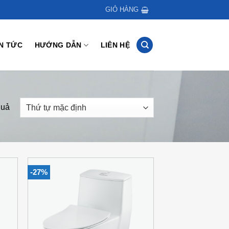
GIỎ HÀNG
IN TỨC
HƯỚNG DẪN
LIÊN HỆ
quả
-27%
 to
Add to
list
Wishlist