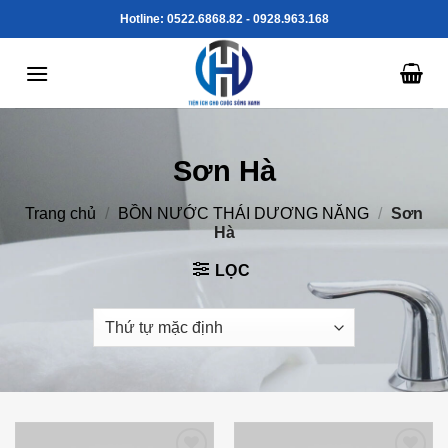
Skip
Hotline: 0522.6868.82 - 0928.963.168
to
content
Sơn Hà
Trang chủ
/
BỒN NƯỚC THÁI DƯƠNG NĂNG
/
Sơn
Hà
LỌC