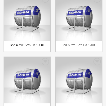
Add to
Add to
Wishlist
Wishlist
Bồn nước Sơn Hà 1000L
Bồn nước Sơn Hà 1200L
(F960) Đứng/Ngang
(F980) Đứng/Ngang
Add to
Add to
Wishlist
Wishlist