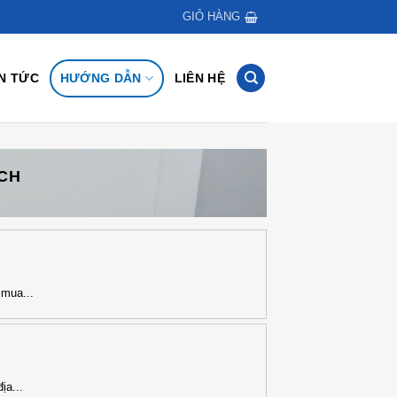
GIỎ HÀNG
IN TỨC
HƯỚNG DẪN
LIÊN HỆ
CH
mua...
ịa...