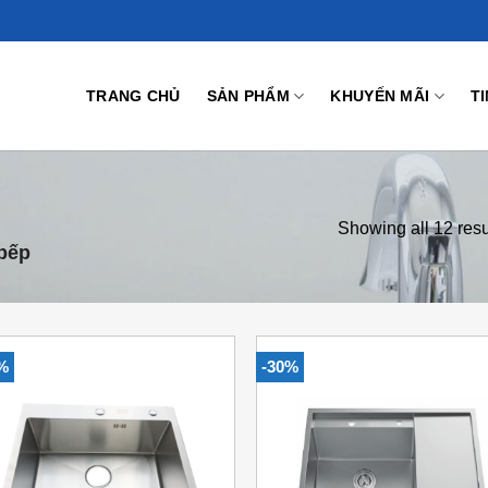
TRANG CHỦ
SẢN PHẨM
KHUYẾN MÃI
T
Showing all 12 resu
bếp
%
-30%
Add to
Add
Wishlist
Wish