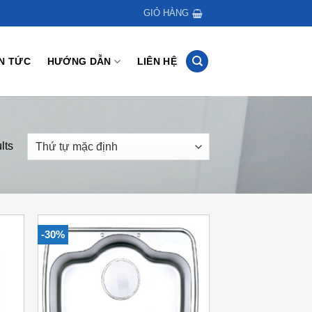
GIỎ HÀNG
IN TỨC
HƯỚNG DẪN
LIÊN HỆ
lts
-30%
 to
Add to
list
Wishlist