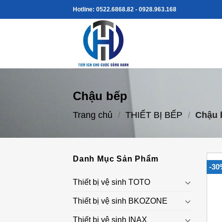
Skip
Hotline: 0522.6868.82 - 0928.963.168
to
content
Chậu bếp
Trang chủ
/
THIẾT BỊ BẾP
/
Chậu 
Danh Mục Sản Phẩm
-30
Thiết bị vệ sinh TOTO
Thiết bị vệ sinh BKOZONE
Thiết bị vệ sinh INAX