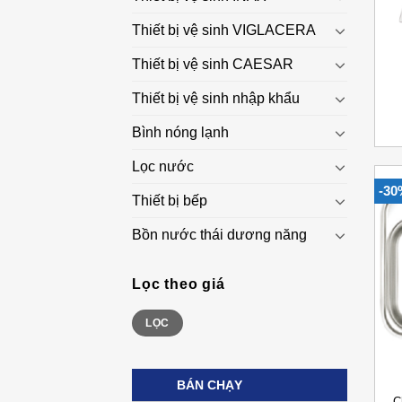
Thiết bị vệ sinh VIGLACERA
Thiết bị vệ sinh CAESAR
+
Thiết bị vệ sinh nhập khẩu
Bình nóng lạnh
Lọc nước
-30
Thiết bị bếp
Bồn nước thái dương năng
Lọc theo giá
Giá
Giá
LỌC
thấp
cao
nhất
nhất
+
BÁN CHẠY
C