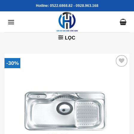
Skip
Hotline: 0522.6868.82 - 0928.963.168
to
content
LỌC
-30%
Add to
Wishlist