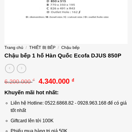
Trang chủ
/
THIẾT BỊ BẾP
/
Chậu bếp
Chậu bếp 1 hố Hàn Quốc Ecofa DJUS 850P
Giá
Giá
4.340.000
₫
₫
6.200.000
gốc
hiện
Khuyến mãi hot nhất:
là:
tại
6.200.000 ₫.
là:
Liên hệ Hotline: 0522.6868.82 - 0928.963.168 để có giá
4.340.000 ₫.
tốt nhất
Giftcard lên tới 100K
Phiếu mua hàng trị giá 50K