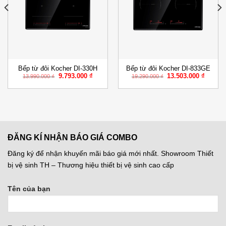
Add to
Add to
Wishlist
Wishlist
Bếp từ đôi Kocher DI-330H
Bếp từ đôi Kocher DI-833GE
Giá
Giá
Giá
Giá
9.793.000
₫
13.503.000
₫
13.990.000
₫
19.290.000
₫
gốc
hiện
gốc
hiện
là:
tại
là:
tại
13.990.000 ₫.
là:
19.290.000 ₫.
là:
0.000 ₫.
9.793.000 ₫.
13.503.
ĐĂNG KÍ NHẬN BÁO GIÁ COMBO
Đăng ký để nhận khuyến mãi báo giá mới nhất. Showroom Thiết
bị vệ sinh TH – Thương hiệu thiết bị vệ sinh cao cấp
Tên của bạn