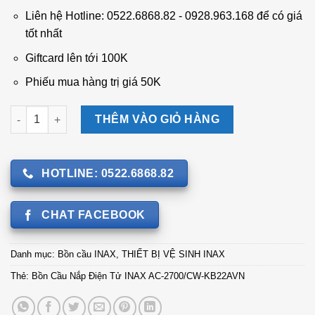
30.330.000 ₫.
là:
Liên hệ Hotline: 0522.6868.82 - 0928.963.168 để có giá
19.235.000 ₫.
tốt nhất
Giftcard lên tới 100K
Phiếu mua hàng trị giá 50K
Bồn Cầu Nắp Điện Tử INAX AC-2700/CW-KB22AVN số lượng
THÊM VÀO GIỎ HÀNG
HOTLINE: 0522.6868.82
CHAT FACEBOOK
Danh mục:
Bồn cầu INAX
,
THIẾT BỊ VỆ SINH INAX
Thẻ:
Bồn Cầu Nắp Điện Tử INAX AC-2700/CW-KB22AVN