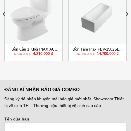
Add to
Add to
Wishlist
Wishlist
Bồn Cầu 1 Khối INAX AC-
Bồn Tắm Inax FBV-1502SL &
Giá
Giá
Giá
Giá
4.210.000
₫
14.700.000
₫
969VN
FBV-1502SR 1.5M Chân Yếm
5.840.000
₫
16.950.000
₫
gốc
hiện
gốc
hiện
là:
tại
là:
tại
5.840.000 ₫.
là:
16.950.000 ₫.
là:
000 ₫.
4.210.000 ₫.
14.700.
ĐĂNG KÍ NHẬN BÁO GIÁ COMBO
Đăng ký để nhận khuyến mãi báo giá mới nhất. Showroom Thiết
bị vệ sinh TH – Thương hiệu thiết bị vệ sinh cao cấp
Tên của bạn