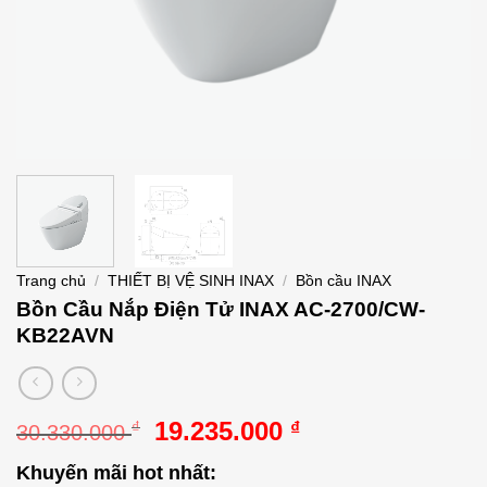
Trang chủ
/
THIẾT BỊ VỆ SINH INAX
/
Bồn cầu INAX
Bồn Cầu Nắp Điện Tử INAX AC-2700/CW-
KB22AVN
Giá
Giá
19.235.000
₫
₫
30.330.000
gốc
hiện
Khuyến mãi hot nhất:
là:
tại