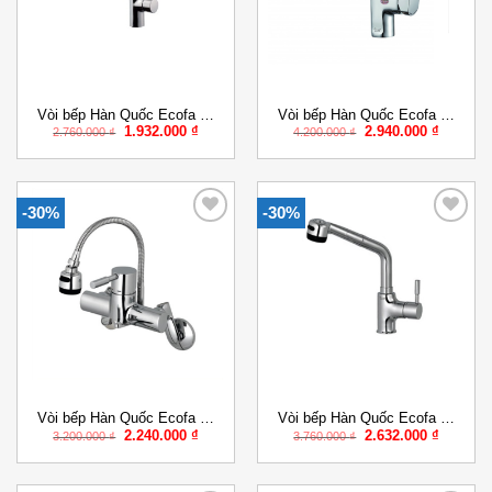
Vòi bếp Hàn Quốc Ecofa E-
Vòi bếp Hàn Quốc Ecofa E-
Giá
Giá
Giá
Giá
1.932.000
₫
2.940.000
₫
203
203
2.760.000
₫
4.200.000
₫
gốc
hiện
gốc
hiện
là:
tại
là:
tại
2.760.000 ₫.
là:
4.200.000 ₫.
là:
1.932.000 ₫.
2.940.00
-30%
-30%
Add to
Add to
Wishlist
Wishlist
Vòi bếp Hàn Quốc Ecofa E-
Vòi bếp Hàn Quốc Ecofa E-
Giá
Giá
Giá
Giá
2.240.000
₫
2.632.000
₫
204
205
3.200.000
₫
3.760.000
₫
gốc
hiện
gốc
hiện
là:
tại
là:
tại
3.200.000 ₫.
là:
3.760.000 ₫.
là:
2.240.000 ₫.
2.632.00