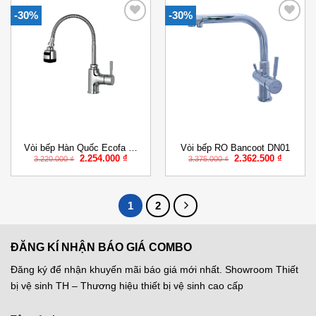
-30%
-30%
Add to
Add to
Wishlist
Wishlist
Vòi bếp Hàn Quốc Ecofa E-
Vòi bếp RO Bancoot DN01
Giá
Giá
Giá
Giá
2.254.000
₫
2.362.500
₫
207
3.220.000
₫
3.375.000
₫
gốc
hiện
gốc
hiện
là:
tại
là:
tại
3.220.000 ₫.
là:
3.375.000 ₫.
là:
2.254.000 ₫.
2.362.50
1
2
ĐĂNG KÍ NHẬN BÁO GIÁ COMBO
Đăng ký để nhận khuyến mãi báo giá mới nhất. Showroom Thiết
bị vệ sinh TH – Thương hiệu thiết bị vệ sinh cao cấp