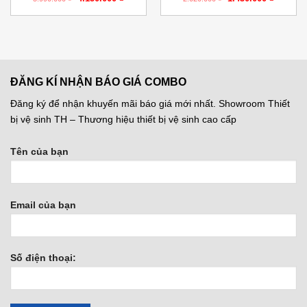
gốc
hiện
gốc
hiện
là:
tại
là:
tại
5.990.000 ₫.
là:
2.020.000 ₫.
là:
₫.
4.150.000 ₫.
1.430.00
ĐĂNG KÍ NHẬN BÁO GIÁ COMBO
Đăng ký để nhận khuyến mãi báo giá mới nhất. Showroom Thiết
bị vệ sinh TH – Thương hiệu thiết bị vệ sinh cao cấp
Tên của bạn
Email của bạn
Số điện thoại: