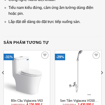
Tiểu nam kiểu đứng, cảm ứng âm tường dùng điện
hoặc pin.
Lắp đặt dễ dàng do đặt trực tiếp xuống sàn.
SẢN PHẨM TƯƠNG TỰ
-31%
-29%
Add to
Add to
Wishlist
Wishlist
Bồn Cầu Viglacera V63
Sen Tắm Viglacera VG502
Giá
Giá
Giá
Giá
4.150.000
₫
1.430.000
₫
Nóng Lạnh
5.990.000
₫
2.020.000
₫