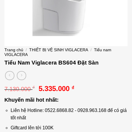
Trang chủ
/
THIẾT BỊ VỆ SINH VIGLACERA
/
Tiểu nam
VIGLACERA
Tiểu Nam Viglacera BS604 Đặt Sàn
Giá
Giá
5.335.000
₫
₫
7.130.000
gốc
hiện
Khuyến mãi hot nhất:
là:
tại
7.130.000 ₫.
là:
Liên hệ Hotline: 0522.6868.82 - 0928.963.168 để có giá
5.335.000 ₫.
tốt nhất
Giftcard lên tới 100K