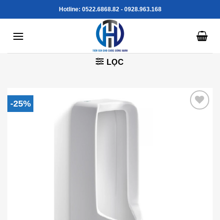
Skip
Hotline: 0522.6868.82 - 0928.963.168
to
content
LỌC
-25%
Add to
Wishlist