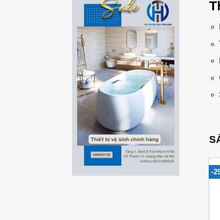
T
S
-31%
-27%
-2
Add to
Add to
Wishlist
Wishlist