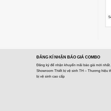
+
+
Kệ Xà Phòng Viglacera
Siphong chậu kính
S
á
Giá
Giá
Giá
Giá
290.000
₫
980.000
₫
VG954
Viglacera VG815
420.000
₫
1.340.000
₫
ện
gốc
hiện
gốc
hiện
là:
tại
là:
tại
420.000 ₫.
là:
1.340.000 ₫.
là:
140.000 ₫.
290.000 ₫.
980.000 ₫.
ĐĂNG KÍ NHẬN BÁO GIÁ COMBO
Đăng ký để nhận khuyến mãi báo giá mới nhất.
Showroom Thiết bị vệ sinh TH – Thương hiệu th
bị vệ sinh cao cấp