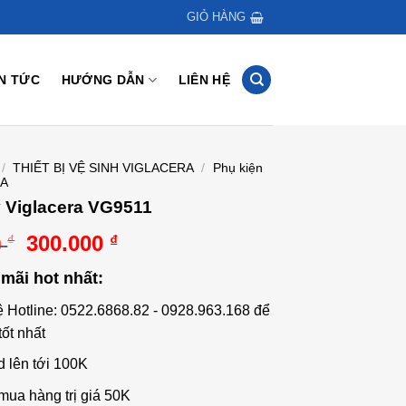
GIỎ HÀNG
IN TỨC
HƯỚNG DẪN
LIÊN HỆ
/
THIẾT BỊ VỆ SINH VIGLACERA
/
Phụ kiện
RA
 Viglacera VG9511
Giá
Giá
300.000
₫
₫
0
gốc
hiện
mãi hot nhất:
là:
tại
480.000 ₫.
là:
ệ Hotline: 0522.6868.82 - 0928.963.168 để
300.000 ₫.
tốt nhất
d lên tới 100K
mua hàng trị giá 50K