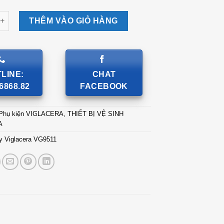
iglacera VG9511 số lượng
THÊM VÀO GIỎ HÀNG
LINE:
CHAT
6868.82
FACEBOOK
Phụ kiện VIGLACERA
,
THIẾT BỊ VỆ SINH
A
y Viglacera VG9511