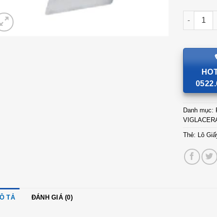
Lô Giấy V
HOT
0522.
Danh mục:
VIGLACER
Thẻ:
Lô Giấ
Ô TẢ
ĐÁNH GIÁ (0)