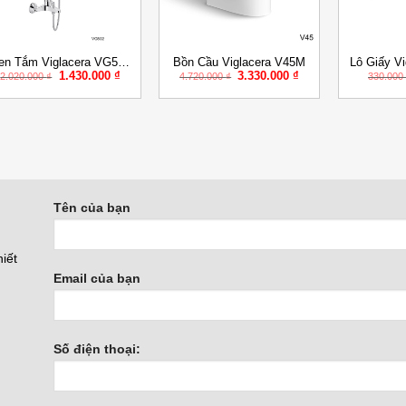
+
+
+
en Tắm Viglacera VG502
Bồn Cầu Viglacera V45M
Lô Giấy V
Giá
Giá
Giá
Giá
1.430.000
₫
3.330.000
₫
Nóng Lạnh
2.020.000
₫
4.720.000
₫
330.00
gốc
hiện
gốc
hiện
là:
tại
là:
tại
2.020.000 ₫.
là:
4.720.000 ₫.
là:
1.430.000 ₫.
3.330.000 ₫.
Tên của bạn
iết
Email của bạn
Số điện thoại: