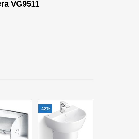
era VG9511
-42%
Add to
Add to
Wishlist
Wishlist