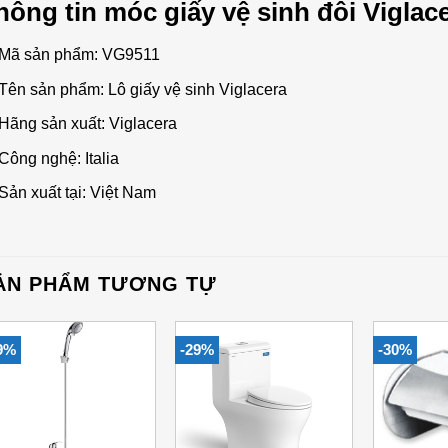
hông tin móc giấy vệ sinh đôi Viglac
Mã sản phẩm: VG9511
Tên sản phẩm: Lô giấy vệ sinh Viglacera
Hãng sản xuất: Viglacera
Công nghệ: Italia
Sản xuất tại: Việt Nam
ẢN PHẨM TƯƠNG TỰ
9%
-29%
-30%
Add to
Add to
Wishlist
Wishlist