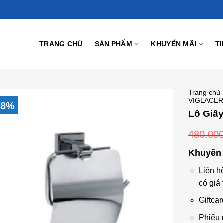
TRANG CHỦ
SẢN PHẨM
KHUYẾN MÃI
T
Trang chủ
VIGLACE
38%
Lô Giấy
480.00
Add to
Wishlist
Khuyến 
Liên h
có giá 
Giftcar
Phiếu 