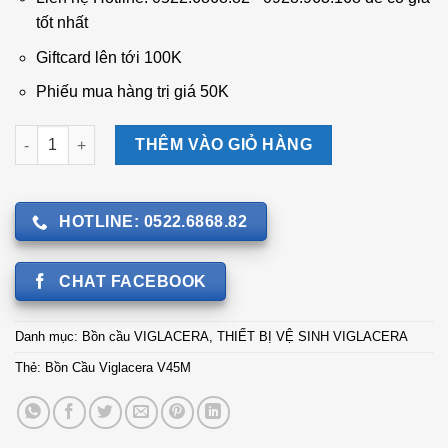
3.330.000 ₫.
tốt nhất
Giftcard lên tới 100K
Phiếu mua hàng trị giá 50K
Bồn Cầu Viglacera V45M số lượng
THÊM VÀO GIỎ HÀNG
HOTLINE: 0522.6868.82
CHAT FACEBOOK
Danh mục:
Bồn cầu VIGLACERA
,
THIẾT BỊ VỆ SINH VIGLACERA
Thẻ:
Bồn Cầu Viglacera V45M