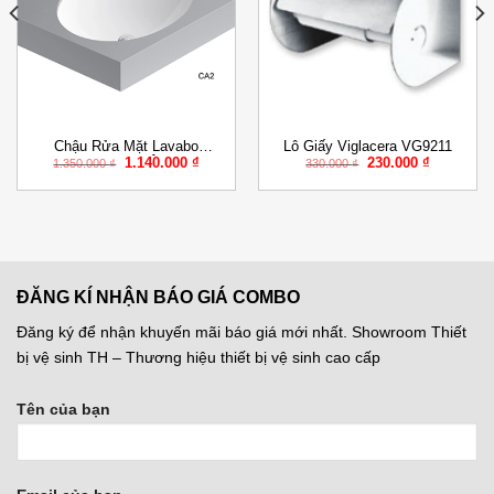
Add to
Add to
Wishlist
Wishlist
Chậu Rửa Mặt Lavabo
Lô Giấy Viglacera VG9211
Giá
Giá
Giá
Giá
1.140.000
₫
230.000
₫
Viglacera CA2 Âm Bàn
1.350.000
₫
330.000
₫
gốc
hiện
gốc
hiện
là:
tại
là:
tại
1.350.000 ₫.
là:
330.000 ₫.
là:
000 ₫.
1.140.000 ₫.
230.000 ₫
ĐĂNG KÍ NHẬN BÁO GIÁ COMBO
Đăng ký để nhận khuyến mãi báo giá mới nhất. Showroom Thiết
bị vệ sinh TH – Thương hiệu thiết bị vệ sinh cao cấp
Tên của bạn