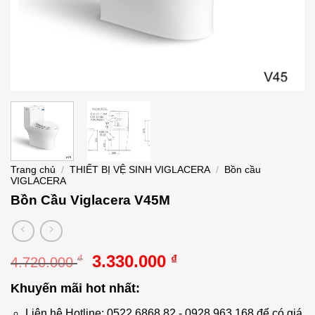
Trang chủ
/
THIẾT BỊ VỆ SINH VIGLACERA
/
Bồn cầu
VIGLACERA
Bồn Cầu Viglacera V45M
Giá
Giá
3.330.000
₫
₫
4.720.000
gốc
hiện
Khuyến mãi hot nhất:
là:
tại
4.720.000 ₫.
là:
Liên hệ Hotline: 0522.6868.82 - 0928.963.168 để có giá