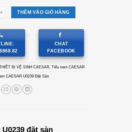
CAESAR U0239 Đặt Sàn số lượng
THÊM VÀO GIỎ HÀNG
LINE:
CHAT
6868.82
FACEBOOK
THIẾT BỊ VỆ SINH CAESAR
,
Tiểu nam CAESAR
Nam CAESAR U0239 Đặt Sàn
 U0239 đặt sàn