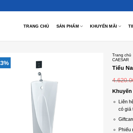
TRANG CHỦ
SẢN PHẨM
KHUYẾN MÃI
T
Trang chủ
CAESAR
13%
Tiểu N
4.620.
Add to
Wishlist
Khuyến 
Liên h
có giá 
Giftcar
Phiếu 