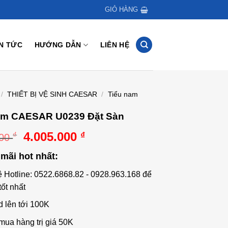
GIỎ HÀNG
IN TỨC
HƯỚNG DẪN
LIÊN HỆ
/
THIẾT BỊ VỆ SINH CAESAR
/
Tiểu nam
am CAESAR U0239 Đặt Sàn
Giá
Giá
4.005.000
₫
₫
000
gốc
hiện
mãi hot nhất:
là:
tại
4.620.000 ₫.
là:
ệ Hotline: 0522.6868.82 - 0928.963.168 để
4.005.000 ₫.
tốt nhất
d lên tới 100K
mua hàng trị giá 50K