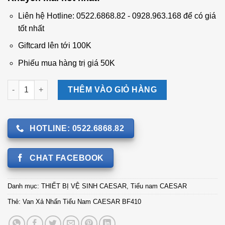
là:
tại
704.000 ₫.
là:
Liên hệ Hotline: 0522.6868.82 - 0928.963.168 để có giá
585.000 ₫.
tốt nhất
Giftcard lên tới 100K
Phiếu mua hàng trị giá 50K
Van Xả Nhấn Tiểu Nam CAESAR BF410 số lượng
THÊM VÀO GIỎ HÀNG
HOTLINE: 0522.6868.82
CHAT FACEBOOK
Danh mục:
THIẾT BỊ VỆ SINH CAESAR
,
Tiểu nam CAESAR
Thẻ:
Van Xả Nhấn Tiểu Nam CAESAR BF410