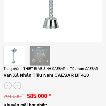
Trang chủ
/
THIẾT BỊ VỆ SINH CAESAR
/
Tiểu nam CAESAR
Van Xả Nhấn Tiểu Nam CAESAR BF410
Giá
Giá
585.000
₫
₫
704.000
gốc
hiện
Khuyến mãi hot nhất: