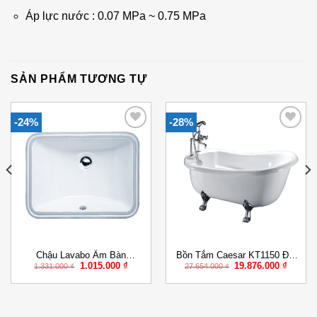
Áp lực nước : 0.07 MPa ~ 0.75 MPa
SẢN PHẨM TƯƠNG TỰ
-24%
-28%
Add to
Add to
Wishlist
Wishlist
Chậu Lavabo Âm Bàn
Bồn Tắm Caesar KT1150 Đặt
Giá
Giá
Giá
Giá
1.015.000
₫
19.876.000
₫
CAESAR L5125 Chữ Nhật
Sàn 1.5M
1.331.000
₫
27.654.000
₫
gốc
hiện
gốc
hiện
là:
tại
là:
tại
1.331.000 ₫.
là:
27.654.000 ₫.
là:
000 ₫.
1.015.000 ₫.
19.876.