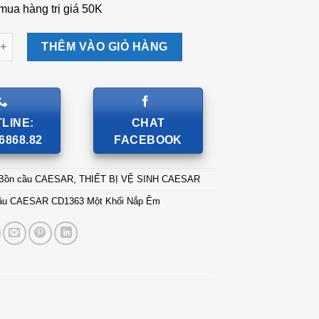
mua hàng trị giá 50K
CAESAR CD1363 Một Khối Nắp Êm số lượng
THÊM VÀO GIỎ HÀNG
LINE:
CHAT
6868.82
FACEBOOK
Bồn cầu CAESAR
,
THIẾT BỊ VỆ SINH CAESAR
ầu CAESAR CD1363 Một Khối Nắp Êm