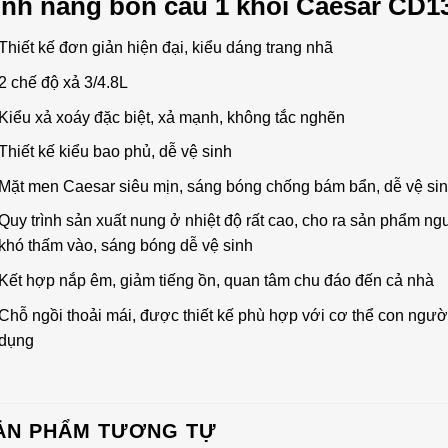
ính năng bồn cầu 1 khối Caesar CD1
Thiết kế đơn giản hiện đại, kiểu dáng trang nhã
2 chế độ xả 3/4.8L
Kiểu xả xoáy đặc biệt, xả mạnh, không tắc nghẽn
Thiết kế kiểu bao phủ, dễ vệ sinh
Mặt men Caesar siêu mịn, sáng bóng chống bám bẩn, dễ vệ si
Quy trình sản xuất nung ở nhiệt độ rất cao, cho ra sản phẩm ngu
khó thấm vào, sáng bóng dễ vệ sinh
Kết hợp nắp êm, giảm tiếng ồn, quan tâm chu đáo đến cả nhà
Chỗ ngồi thoải mái, được thiết kế phù hợp với cơ thể con ngư
dụng
ẢN PHẨM TƯƠNG TỰ