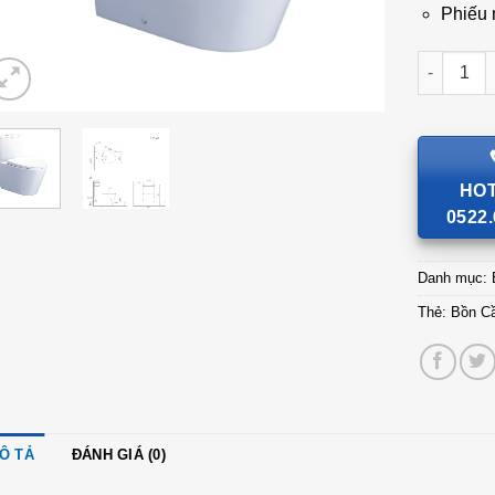
Phiếu 
Bồn Cầu 
HOT
0522.
Danh mục:
Thẻ:
Bồn C
Ô TẢ
ĐÁNH GIÁ (0)