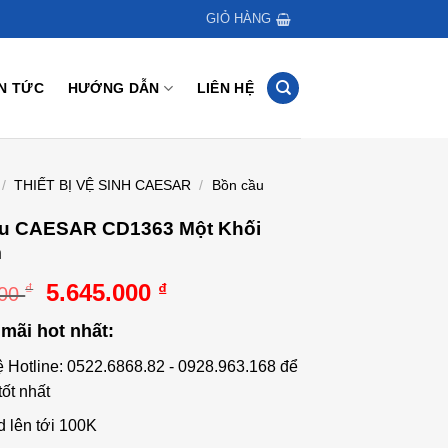
GIỎ HÀNG
IN TỨC
HƯỚNG DẪN
LIÊN HỆ
/
THIẾT BỊ VỆ SINH CAESAR
/
Bồn cầu
u CAESAR CD1363 Một Khối
m
Giá
Giá
5.645.000
₫
₫
000
gốc
hiện
mãi hot nhất:
là:
tại
9.559.000 ₫.
là:
ệ Hotline: 0522.6868.82 - 0928.963.168 để
5.645.000 ₫.
tốt nhất
d lên tới 100K