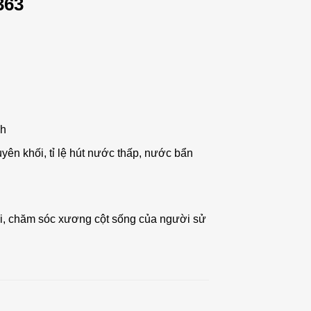
363
nh
yên khối, tỉ lệ hút nước thấp, nước bẩn
ời, chăm sóc xương cột sống của người sử