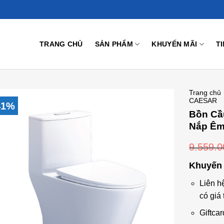
TRANG CHỦ
SẢN PHẨM
KHUYẾN MÃI
T
Trang chủ
CAESAR
41%
Bồn Cầ
Nắp Ê
Add to
9.559.
Wishlist
Khuyến 
Liên h
có giá 
Giftcar