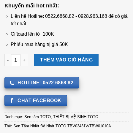
gốc
hiện
Khuyến mãi hot nhất:
là:
tại
11.052.000 ₫.
là:
Liên hệ Hotline: 0522.6868.82 - 0928.963.168 để có giá
8.830.000 ₫.
tốt nhất
Giftcard lên tới 100K
Phiếu mua hàng trị giá 50K
Sen Tắm Nhiệt Độ Nhật TOTO TBV03431V/TBW01010A số lượn
THÊM VÀO GIỎ HÀNG
HOTLINE: 0522.6868.82
CHAT FACEBOOK
Danh mục:
Sen tắm TOTO
,
THIẾT BỊ VỆ SINH TOTO
Thẻ:
Sen Tắm Nhiệt Độ Nhật TOTO TBV03431V/TBW01010A