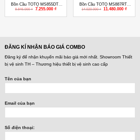
Bồn Cầu TOTO MS855DT8
Bồn Cầu TOTO MS887RT8
Giá
Giá
Giá
Giá
7.255.000
₫
11.480.000
₫
Một Khối Nắp Êm TC600VS
Một Khối Nắp Êm TC600VS
8.846.000
₫
14.020.000
₫
gốc
hiện
gốc
hiện
là:
tại
là:
tại
8.846.000 ₫.
là:
14.020.000 ₫.
là:
000 ₫.
7.255.000 ₫.
11.480.
ĐĂNG KÍ NHẬN BÁO GIÁ COMBO
Đăng ký để nhận khuyến mãi báo giá mới nhất. Showroom Thiết
bị vệ sinh TH – Thương hiệu thiết bị vệ sinh cao cấp
Tên của bạn
Email của bạn
Số điện thoại: