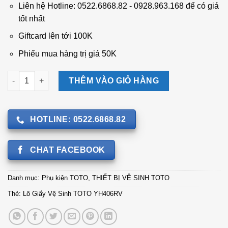
990.000 ₫.
là:
Liên hệ Hotline: 0522.6868.82 - 0928.963.168 để có giá
820.000 ₫.
tốt nhất
Giftcard lên tới 100K
Phiếu mua hàng trị giá 50K
Lô Giấy Vệ Sinh TOTO YH406RV số lượng
THÊM VÀO GIỎ HÀNG
HOTLINE: 0522.6868.82
CHAT FACEBOOK
Danh mục:
Phụ kiện TOTO
,
THIẾT BỊ VỆ SINH TOTO
Thẻ:
Lô Giấy Vệ Sinh TOTO YH406RV