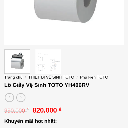
Trang chủ
/
THIẾT BỊ VỆ SINH TOTO
/
Phụ kiện TOTO
Lô Giấy Vệ Sinh TOTO YH406RV
Giá
Giá
820.000
₫
₫
990.000
gốc
hiện
Khuyến mãi hot nhất:
là:
tại