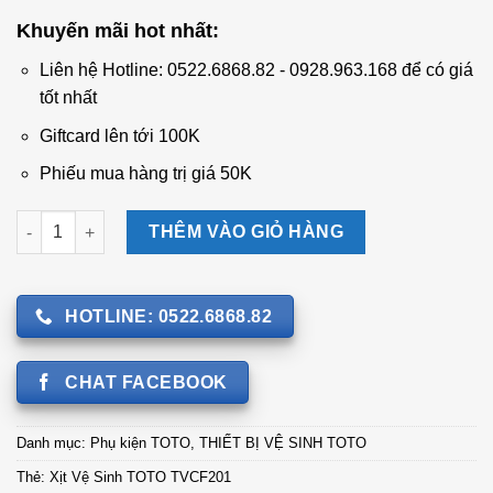
gốc
hiện
Khuyến mãi hot nhất:
là:
tại
960.000 ₫.
là:
Liên hệ Hotline: 0522.6868.82 - 0928.963.168 để có giá
805.000 ₫.
tốt nhất
Giftcard lên tới 100K
Phiếu mua hàng trị giá 50K
Xịt Vệ Sinh TOTO TVCF201 số lượng
THÊM VÀO GIỎ HÀNG
HOTLINE: 0522.6868.82
CHAT FACEBOOK
Danh mục:
Phụ kiện TOTO
,
THIẾT BỊ VỆ SINH TOTO
Thẻ:
Xịt Vệ Sinh TOTO TVCF201