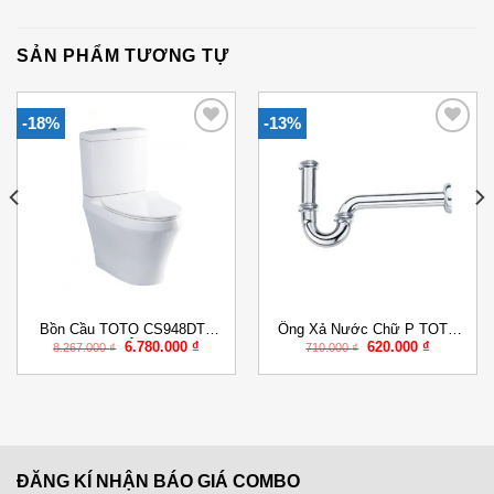
SẢN PHẨM TƯƠNG TỰ
-18%
-13%
Add to
Add to
Wishlist
Wishlist
Bồn Cầu TOTO CS948DT8
Ống Xả Nước Chữ P TOTO
Giá
Giá
Giá
Giá
6.780.000
₫
620.000
₫
Hai Khối Nắp Êm TC600VS
TVLF403
8.267.000
₫
710.000
₫
gốc
hiện
gốc
hiện
là:
tại
là:
tại
8.267.000 ₫.
là:
710.000 ₫.
là:
000 ₫.
6.780.000 ₫.
620.000 ₫
ĐĂNG KÍ NHẬN BÁO GIÁ COMBO