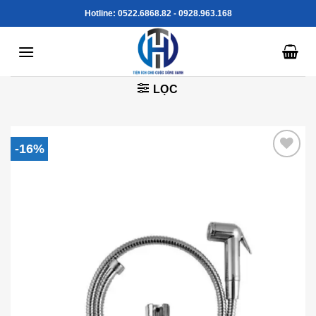
Skip
Hotline: 0522.6868.82 - 0928.963.168
to
content
LỌC
-16%
Add to
Wishlist