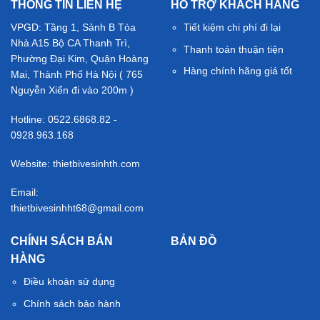
THÔNG TIN LIÊN HỆ
HỖ TRỢ KHÁCH HÀNG
VPGD: Tầng 1, Sảnh B Tòa
Tiết kiệm chi phí đi lại
Nhà A15 Bộ CA Thanh Trì,
Thanh toán thuận tiện
Phường Đại Kim, Quận Hoàng
Hàng chính hãng giá tốt
Mai, Thành Phố Hà Nội ( 765
Nguyễn Xiển đi vào 200m )
Hotline: 0522.6868.82 -
0928.963.168
Website: thietbivesinhth.com
Email:
thietbivesinhht68@gmail.com
CHÍNH SÁCH BÁN
BẢN ĐỒ
HÀNG
Điều khoản sử dụng
Chính sách bảo hành