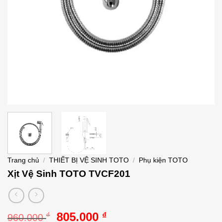
Trang chủ
/
THIẾT BỊ VỆ SINH TOTO
/
Phụ kiện TOTO
Xịt Vệ Sinh TOTO TVCF201
Giá
Giá
805.000
₫
₫
960.000