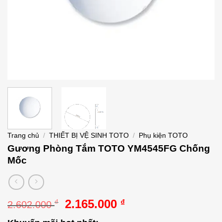
Trang chủ
/
THIẾT BỊ VỆ SINH TOTO
/
Phụ kiện TOTO
Gương Phòng Tắm TOTO YM4545FG Chống
Mốc
Giá
Giá
2.165.000
₫
₫
2.602.000
gốc
hiện