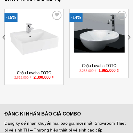
-15%
-14%
Add to
Add to
Wishlist
Wishlist
Chậu Lavabo TOTO
Giá
Giá
1.965.000
₫
LT533R#XW Bán Âm Bàn
2.288.000
₫
Chậu Lavabo TOTO
gốc
hiện
Giá
Giá
là:
tại
2.390.000
₫
LT710CTR#XW Đặt Bàn
2.818.000
₫
gốc
hiện
2.288.000 ₫.
là:
là:
tại
1.965.00
2.818.000 ₫.
là:
0.000 ₫.
2.390.000 ₫.
ĐĂNG KÍ NHẬN BÁO GIÁ COMBO
Đăng ký để nhận khuyến mãi báo giá mới nhất. Showroom Thiết
bị vệ sinh TH – Thương hiệu thiết bị vệ sinh cao cấp