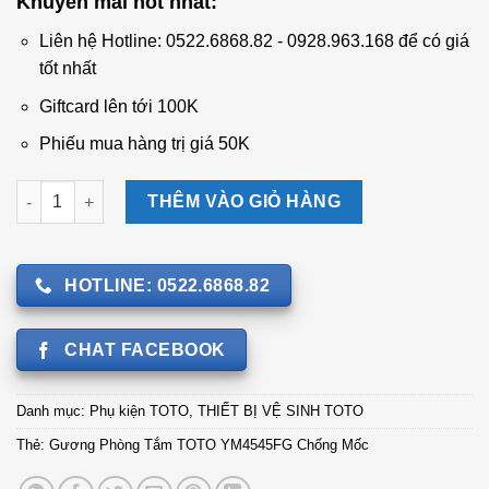
Khuyến mãi hot nhất:
là:
tại
2.602.000 ₫.
là:
Liên hệ Hotline: 0522.6868.82 - 0928.963.168 để có giá
2.165.000 ₫.
tốt nhất
Giftcard lên tới 100K
Phiếu mua hàng trị giá 50K
Gương Phòng Tắm TOTO YM4545FG Chống Mốc số lượng
THÊM VÀO GIỎ HÀNG
HOTLINE: 0522.6868.82
CHAT FACEBOOK
Danh mục:
Phụ kiện TOTO
,
THIẾT BỊ VỆ SINH TOTO
Thẻ:
Gương Phòng Tắm TOTO YM4545FG Chống Mốc