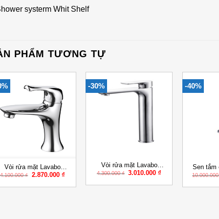
Shower systerm Whit Shelf
ẢN PHẨM TƯƠNG TỰ
0%
-30%
-40%
Add to
Add to
Wishlist
Wishlist
+
+
+
Vòi rửa mặt Lavabo
Vòi rửa mặt Lavabo
Sen tắm
Giá
Giá
3.010.000
₫
BK420106
4.300.000
₫
Giá
Giá
2.870.000
₫
BK420100
4.100.000
₫
10.000.00
gốc
hiện
gốc
hiện
là:
tại
là:
tại
4.300.000 ₫.
là:
4.100.000 ₫.
là:
3.010.000 ₫.
₫.
2.870.000 ₫.