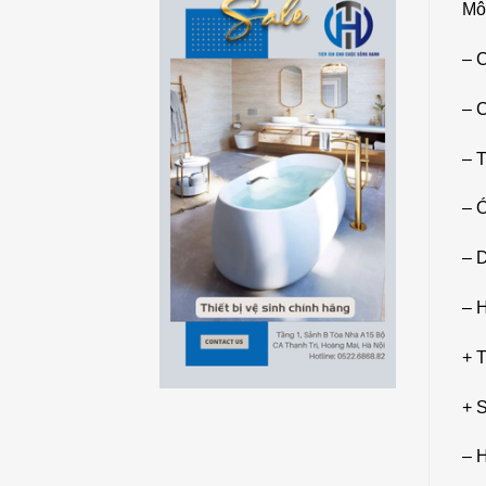
Mô
– C
– 
– 
– 
– 
– 
+ 
+ 
– H