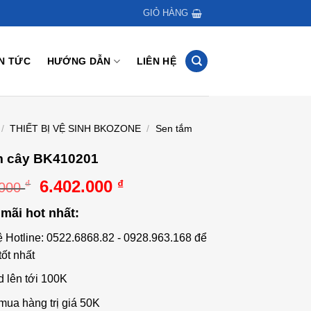
GIỎ HÀNG
IN TỨC
HƯỚNG DẪN
LIÊN HỆ
/
THIẾT BỊ VỆ SINH BKOZONE
/
Sen tắm
m cây BK410201
Giá
Giá
6.402.000
₫
₫
.000
gốc
hiện
mãi hot nhất:
là:
tại
10.670.000 ₫.
là:
ệ Hotline: 0522.6868.82 - 0928.963.168 để
6.402.000 ₫.
tốt nhất
d lên tới 100K
mua hàng trị giá 50K