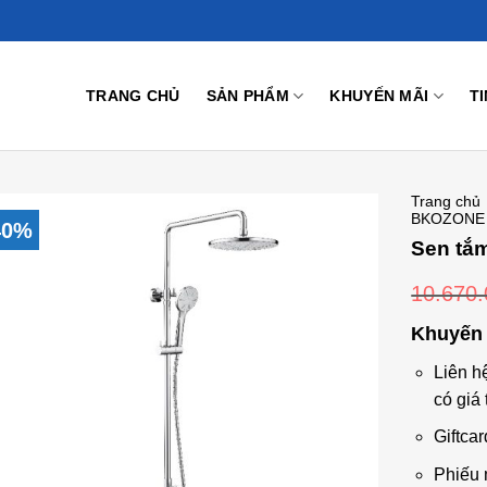
TRANG CHỦ
SẢN PHẨM
KHUYẾN MÃI
T
Trang chủ
BKOZONE
40%
Sen tắ
10.670
Add to
Wishlist
Khuyến 
Liên h
có giá 
Giftcar
Phiếu 