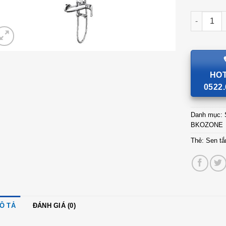
Sen tắm c
HOT
0522.
Danh mục:
BKOZONE
Thẻ:
Sen t
Ô TẢ
ĐÁNH GIÁ (0)