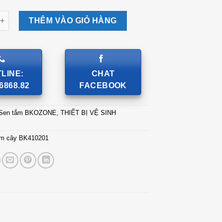
ây BK410201 số lượng
THÊM VÀO GIỎ HÀNG
LINE:
CHAT
6868.82
FACEBOOK
Sen tắm BKOZONE
,
THIẾT BỊ VỆ SINH
ắm cây BK410201