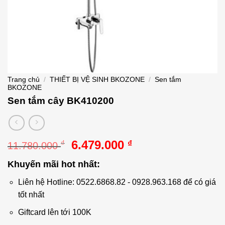
Trang chủ
/
THIẾT BỊ VỆ SINH BKOZONE
/
Sen tắm
BKOZONE
Sen tắm cây BK410200
Giá
Giá
6.479.000
₫
₫
11.780.000
gốc
hiện
Khuyến mãi hot nhất:
là:
tại
11.780.000 ₫.
là:
Liên hệ Hotline: 0522.6868.82 - 0928.963.168 để có giá
6.479.000 ₫.
tốt nhất
Giftcard lên tới 100K