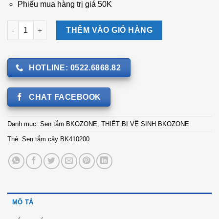
Phiếu mua hàng trị giá 50K
Sen tắm cây BK410200 số lượng
THÊM VÀO GIỎ HÀNG
HOTLINE: 0522.6868.82
CHAT FACEBOOK
Danh mục:
Sen tắm BKOZONE
,
THIẾT BỊ VỆ SINH BKOZONE
Thẻ:
Sen tắm cây BK410200
MÔ TẢ