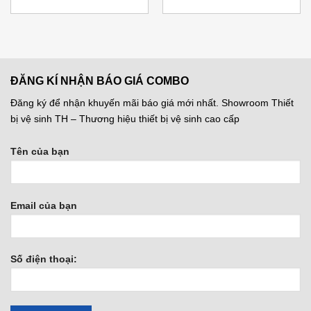
gốc
hiện
gốc
hiện
là:
tại
là:
tại
10.000.000 ₫.
là:
10.900.000 ₫.
là:
000 ₫.
6.500.000 ₫.
6.540.0
ĐĂNG KÍ NHẬN BÁO GIÁ COMBO
Đăng ký để nhận khuyến mãi báo giá mới nhất. Showroom Thiết
bị vệ sinh TH – Thương hiệu thiết bị vệ sinh cao cấp
Tên của bạn
Email của bạn
Số điện thoại: