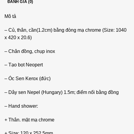
ĐÁNH GIÁ (0)
Mô tả
– Củ, thân, cần(1.2cm) bằng đòng mạ chrome (Size: 1040
x 420 x 20.6)
– Chân đồng, chụp inox
– Tạo bọt Neopert
– Óc Sen Kerox (đức)
– Dây sen Nepel (Hungary) 1.5m; điểm nối bằng đồng
– Hand shower:
+ Thân. mặt mạ chrome
+ Size: 120 x 252.5mm