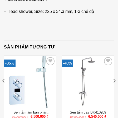
– Head shower, Size: 225 x 34.3 mm, 1-3 chế độ
SẢN PHẨM TƯƠNG TỰ
-35%
-40%
Add to
Add to
Wishlist
Wishlist
Sen tắm âm bán phần
Sen tắm cây BK410209
Giá
Giá
Giá
Giá
6.500.000
₫
6.540.000
₫
BK410514
10.000.000
₫
10.900.000
₫