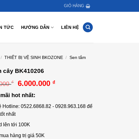
GIỎ HÀNG
IN TỨC
HƯỚNG DẪN
LIÊN HỆ
/
THIẾT BỊ VỆ SINH BKOZONE
/
Sen tắm
m cây BK410206
Giá
Giá
6.000.000
₫
₫
.000
gốc
hiện
mãi hot nhất:
là:
tại
10.000.000 ₫.
là:
ệ Hotline: 0522.6868.82 - 0928.963.168 để
6.000.000 ₫.
tốt nhất
d lên tới 100K
mua hàng trị giá 50K