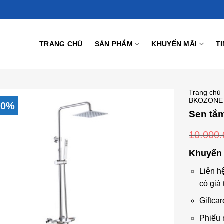
TRANG CHỦ
SẢN PHẨM
KHUYẾN MÃI
T
Trang chủ
BKOZONE
40%
Sen tắ
10.000
Add to
Wishlist
Khuyến 
Liên h
có giá 
Giftcar
Phiếu 