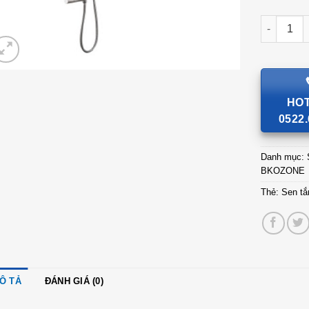
Sen tắm c
HOT
0522.
Danh mục:
BKOZONE
Thẻ:
Sen t
Ô TẢ
ĐÁNH GIÁ (0)