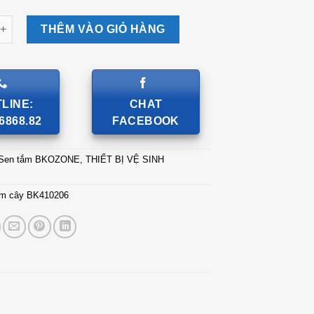
ây BK410206 số lượng
THÊM VÀO GIỎ HÀNG
LINE:
CHAT
6868.82
FACEBOOK
Sen tắm BKOZONE
,
THIẾT BỊ VỆ SINH
ắm cây BK410206