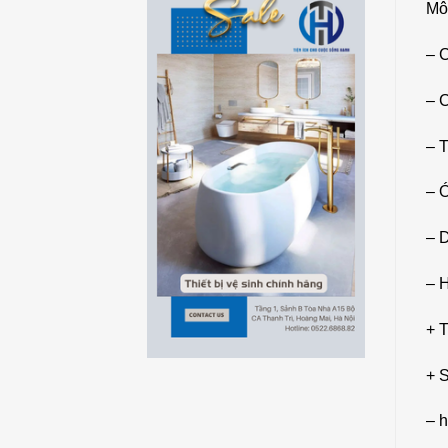
Mô
– 
– 
– 
– Ó
– 
– 
+ 
+ 
– h