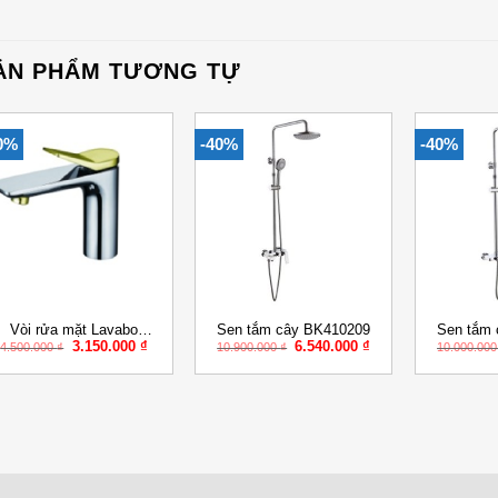
ẢN PHẨM TƯƠNG TỰ
0%
-40%
-40%
Add to
Add to
Wishlist
Wishlist
+
+
+
Vòi rửa mặt Lavabo
Sen tắm cây BK410209
Sen tắm
Giá
Giá
Giá
Giá
3.150.000
₫
6.540.000
₫
BK420112
4.500.000
₫
10.900.000
₫
10.000.00
gốc
hiện
gốc
hiện
là:
tại
là:
tại
4.500.000 ₫.
là:
10.900.000 ₫.
là:
.
3.150.000 ₫.
6.540.000 ₫.