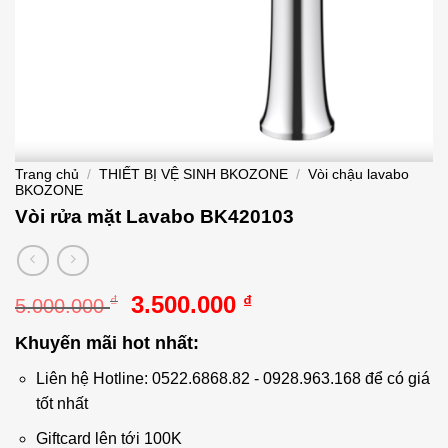
Trang chủ
/
THIẾT BỊ VỆ SINH BKOZONE
/
Vòi chậu lavabo
BKOZONE
Vòi rửa mặt Lavabo BK420103
Giá
Giá
3.500.000
₫
₫
5.000.000
gốc
hiện
Khuyến mãi hot nhất:
là:
tại
5.000.000 ₫.
là:
Liên hệ Hotline: 0522.6868.82 - 0928.963.168 để có giá
3.500.000 ₫.
tốt nhất
Giftcard lên tới 100K