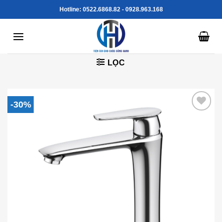
Skip
Hotline: 0522.6868.82 - 0928.963.168
to
content
LỌC
-30%
Add to
Wishlist