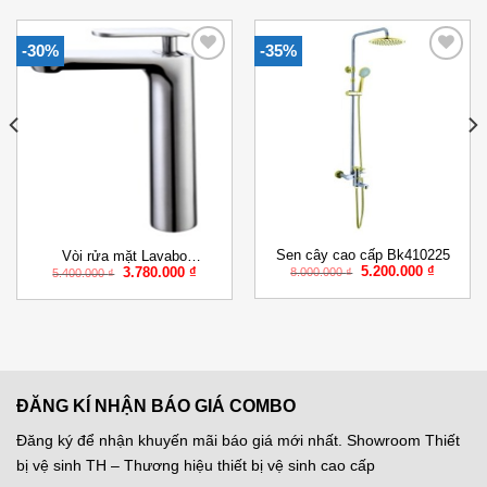
-30%
-35%
Add to
Add to
Wishlist
Wishlist
Sen cây cao cấp Bk410225
Vòi rửa mặt Lavabo
Giá
Giá
Giá
Giá
5.200.000
₫
3.780.000
₫
BK420109
8.000.000
₫
5.400.000
₫
gốc
hiện
gốc
hiện
là:
tại
là:
tại
8.000.000 ₫.
là:
5.400.000 ₫.
là:
000 ₫.
5.200.00
3.780.000 ₫.
ĐĂNG KÍ NHẬN BÁO GIÁ COMBO
Đăng ký để nhận khuyến mãi báo giá mới nhất. Showroom Thiết
bị vệ sinh TH – Thương hiệu thiết bị vệ sinh cao cấp