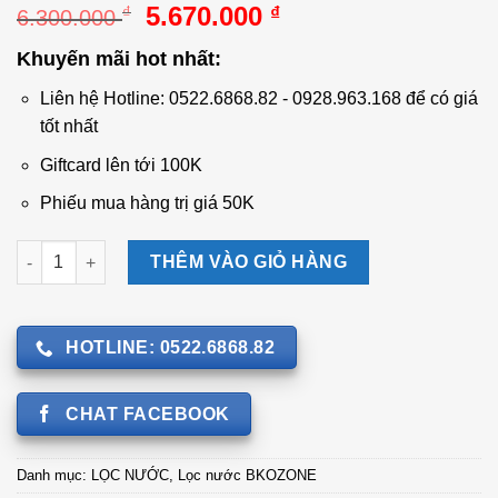
Giá
Giá
5.670.000
₫
₫
6.300.000
gốc
hiện
Khuyến mãi hot nhất:
là:
tại
6.300.000 ₫.
là:
Liên hệ Hotline: 0522.6868.82 - 0928.963.168 để có giá
5.670.000 ₫.
tốt nhất
Giftcard lên tới 100K
Phiếu mua hàng trị giá 50K
Máy lọc nước + Máy rửa hoa quả, thực phẩm (2 trong 1) RO+OZ
THÊM VÀO GIỎ HÀNG
HOTLINE: 0522.6868.82
CHAT FACEBOOK
Danh mục:
LỌC NƯỚC
,
Lọc nước BKOZONE