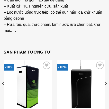
– Cấu tạo nhỏ gọn, lắp đặt dễ dàng
– Xuất xứ: HCT nghiên cứu, sản xuất
– Lọc nước uống trực tiếp (có thể đun nấu) đã khử khuẩn
bằng ozone
– Rửa rau, quả, thực phẩm, làm nước rửa chén bát, khử
mùi,….
SẢN PHẨM TƯƠNG TỰ
-10%
-10%
Add to
Add to
Wishlist
Wishlist