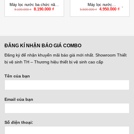
Máy lọc nước ba chức năng
Máy lọc nước
Giá
Giá
Giá
Giá
8.190.000
₫
4.950.000
₫
nóng nguội lạnh
RO+OZONE+ION KIỀM KIỂU
9.100.000
₫
5.500.000
₫
gốc
hiện
gốc
hiện
RO+OZONE+ION KIỀM KIỂU
TỦ ĐỨNG BKO. ROZ01
là:
tại
là:
tại
TỦ ĐỨNG BKN. ROZ.402.2
9.100.000 ₫.
là:
5.500.000 ₫.
là:
000 ₫.
8.190.000 ₫.
4.950.00
ĐĂNG KÍ NHẬN BÁO GIÁ COMBO
Đăng ký để nhận khuyến mãi báo giá mới nhất. Showroom Thiết
bị vệ sinh TH – Thương hiệu thiết bị vệ sinh cao cấp
Tên của bạn
Email của bạn
Số điện thoại: