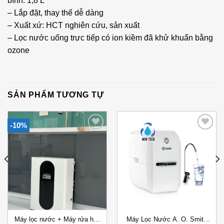
bình: 1,8 L
– Lắp đặt, thay thế dễ dàng
– Xuất xứ: HCT nghiên cứu, sản xuất
– Lọc nước uống trực tiếp có ion kiềm đã khử khuẩn bằng
ozone
SẢN PHẨM TƯƠNG TỰ
-10%
Add to
Add to
Wishlist
Wishlist
Máy lọc nước + Máy rửa hoa
Máy Lọc Nước A. O. Smith