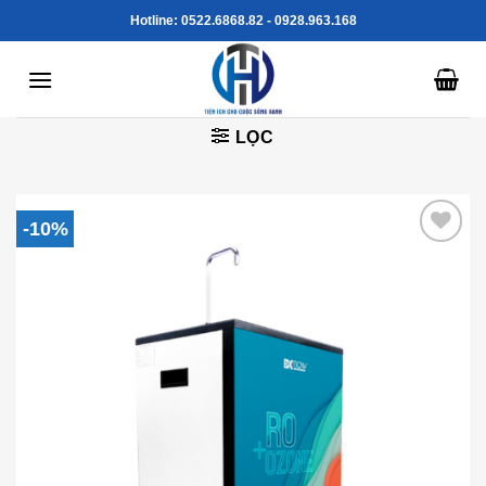
Skip
Hotline: 0522.6868.82 - 0928.963.168
to
content
LỌC
-10%
Add to
Wishlist