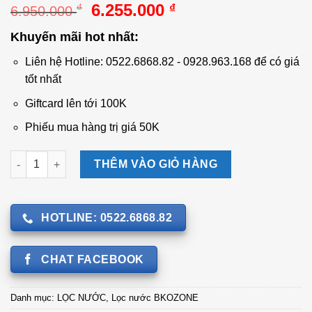
Giá
Giá
6.255.000
₫
₫
6.950.000
gốc
hiện
Khuyến mãi hot nhất:
là:
tại
6.950.000 ₫.
là:
Liên hệ Hotline: 0522.6868.82 - 0928.963.168 để có giá
6.255.000 ₫.
tốt nhất
Giftcard lên tới 100K
Phiếu mua hàng trị giá 50K
Máy lọc nước hai chức năng nóng nguội RO+OZONE+ION KIỀM
THÊM VÀO GIỎ HÀNG
HOTLINE: 0522.6868.82
CHAT FACEBOOK
Danh mục:
LỌC NƯỚC
,
Lọc nước BKOZONE