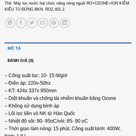
Thẻ:
Máy lọc nước hai chức năng nóng nguội RO+OZONE+ION KIỀM
KIỂU TỦ ĐỨNG BKN. ROZ.401.2
MÔ TẢ
ĐÁNH GIÁ (0)
– Công suất lọc: 10- 15 lít/giờ
– Điện áp: 220v-50hz
– KT: 424x 337x 950mm
– Diệt khuẩn và chống tái nhiễm khuẩn bằng Ozone
– Không sử dụng bình áp
– Lõi lọc liền vỏ NK từ Hàn Quốc
– Nhiệt độ sôi: 90- 95oC/vòi: 85- 90 oC
– Thời gian làm nóng: 15 phút, Công suất bình: 400W,