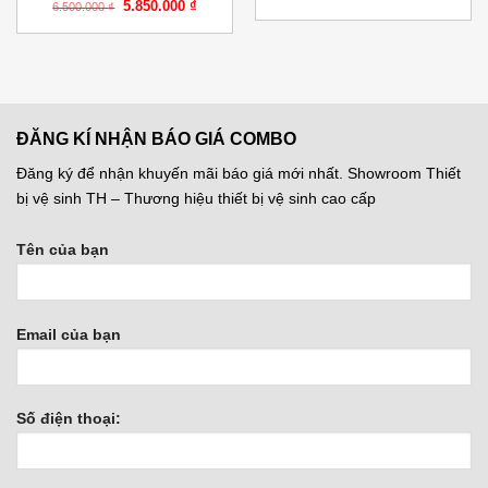
Giá
Giá
5.850.000
₫
quả, thực phẩm (2 trong 1)
E3 Đặt gầm
6.500.000
₫
gốc
hiện
RO+OZONE+ION KIỀM –
là:
tại
Kiểu âm tủ bếp – Có vỏ BKN.
6.500.000 ₫.
là:
000 ₫.
5.850.000 ₫.
ROZ.205
ĐĂNG KÍ NHẬN BÁO GIÁ COMBO
Đăng ký để nhận khuyến mãi báo giá mới nhất. Showroom Thiết
bị vệ sinh TH – Thương hiệu thiết bị vệ sinh cao cấp
Tên của bạn
Email của bạn
Số điện thoại: