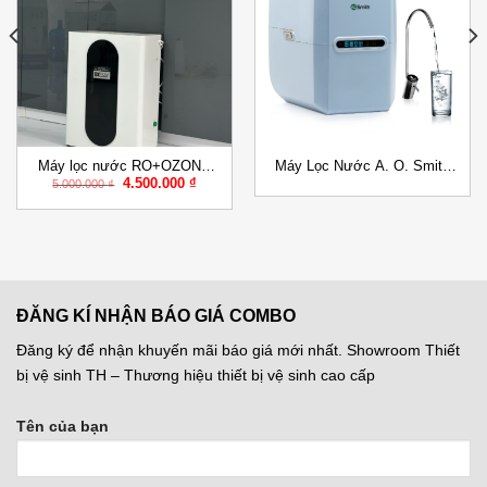
Add to
Add to
Wishlist
Wishlist
Máy lọc nước RO+OZONE
Máy Lọc Nước A. O. Smith
Giá
Giá
4.500.000
₫
kiểu âm tủ bếp – có vỏ BKN.
A2 Đặt gầm
5.000.000
₫
gốc
hiện
ROZ.201
là:
tại
5.000.000 ₫.
là:
4.500.000 ₫.
ĐĂNG KÍ NHẬN BÁO GIÁ COMBO
Đăng ký để nhận khuyến mãi báo giá mới nhất. Showroom Thiết
bị vệ sinh TH – Thương hiệu thiết bị vệ sinh cao cấp
Tên của bạn