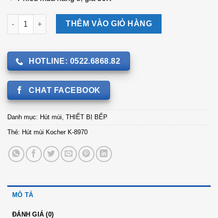
Hút mùi Kocher K-8970 số lượng
THÊM VÀO GIỎ HÀNG
HOTLINE: 0522.6868.82
CHAT FACEBOOK
Danh mục:
Hút mùi
,
THIẾT BỊ BẾP
Thẻ:
Hút mùi Kocher K-8970
MÔ TẢ
ĐÁNH GIÁ (0)