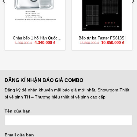
Wishlist
Wishlist
Chậu bếp 1 hố Hàn Quốc
Bếp từ ba Faster FS613SI
Giá
Giá
Giá
Giá
4.340.000
₫
10.850.000
₫
Ecofa DJUS 850P
6.200.000
₫
15.500.000
₫
gốc
hiện
gốc
hiện
là:
tại
là:
tại
6.200.000 ₫.
là:
15.500.000 ₫.
là:
500 ₫.
4.340.000 ₫.
10.850.
ĐĂNG KÍ NHẬN BÁO GIÁ COMBO
Đăng ký để nhận khuyến mãi báo giá mới nhất. Showroom Thiết
bị vệ sinh TH – Thương hiệu thiết bị vệ sinh cao cấp
Tên của bạn
Email của bạn