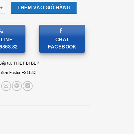
n Faster FS113DI số lượng
THÊM VÀO GIỎ HÀNG
LINE:
CHAT
6868.82
FACEBOOK
Bếp từ
,
THIẾT BỊ BẾP
 đơn Faster FS113DI