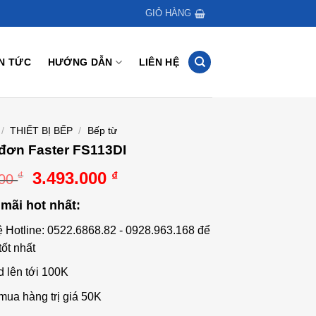
GIỎ HÀNG
IN TỨC
HƯỚNG DẪN
LIÊN HỆ
/
THIẾT BỊ BẾP
/
Bếp từ
đơn Faster FS113DI
Giá
Giá
3.493.000
₫
₫
000
gốc
hiện
mãi hot nhất:
là:
tại
4.990.000 ₫.
là:
ệ Hotline: 0522.6868.82 - 0928.963.168 để
3.493.000 ₫.
tốt nhất
d lên tới 100K
mua hàng trị giá 50K