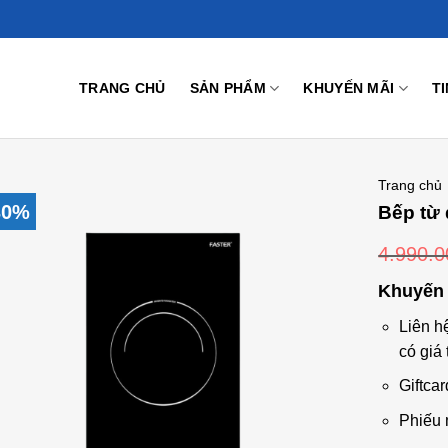
TRANG CHỦ
SẢN PHẨM
KHUYẾN MÃI
T
Trang chủ
30%
Bếp từ 
4.990.
Add to
Khuyến 
Wishlist
Liên h
có giá 
Giftcar
Phiếu 