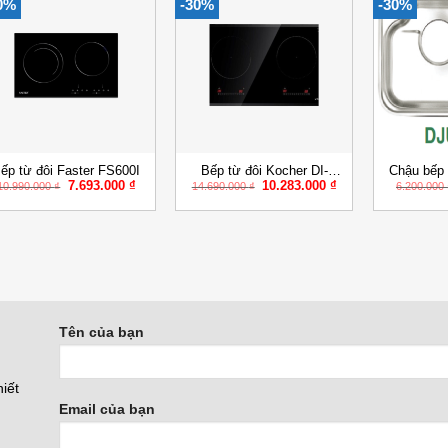
0%
-30%
-30%
Add to
Add to
Wishlist
Wishlist
+
+
+
ếp từ đôi Faster FS600I
Bếp từ đôi Kocher DI-
Chậu bếp
Giá
Giá
Giá
Giá
7.693.000
₫
10.283.000
₫
336H
D
10.990.000
₫
14.690.000
₫
6.200.000
gốc
hiện
gốc
hiện
là:
tại
là:
tại
10.990.000 ₫.
là:
14.690.000 ₫.
là:
₫.
7.693.000 ₫.
10.283.000 ₫.
Tên của bạn
iết
Email của bạn