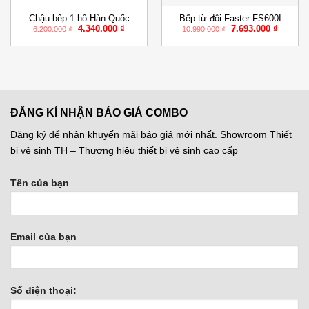
Chậu bếp 1 hố Hàn Quốc
Bếp từ đôi Faster FS600I
Giá
Giá
Giá
Giá
4.340.000
₫
7.693.000
₫
DJUS840
6.200.000
₫
10.990.000
₫
gốc
hiện
gốc
hiện
là:
tại
là:
tại
6.200.000 ₫.
là:
10.990.000 ₫.
là:
000 ₫.
4.340.000 ₫.
7.693.0
ĐĂNG KÍ NHẬN BÁO GIÁ COMBO
Đăng ký để nhận khuyến mãi báo giá mới nhất. Showroom Thiết
bị vệ sinh TH – Thương hiệu thiết bị vệ sinh cao cấp
Tên của bạn
Email của bạn
Số điện thoại: