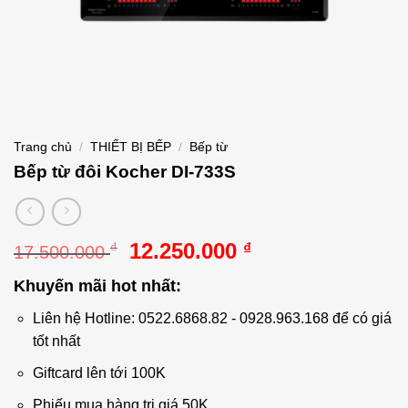
Trang chủ
/
THIẾT BỊ BẾP
/
Bếp từ
Bếp từ đôi Kocher DI-733S
Giá
Giá
12.250.000
₫
₫
17.500.000
gốc
hiện
Khuyến mãi hot nhất:
là:
tại
17.500.000 ₫.
là:
Liên hệ Hotline: 0522.6868.82 - 0928.963.168 để có giá
12.250.000 ₫.
tốt nhất
Giftcard lên tới 100K
Phiếu mua hàng trị giá 50K