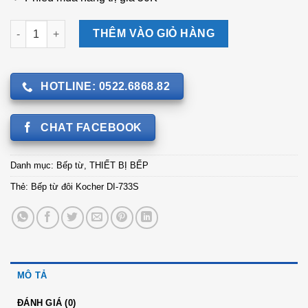
Bếp từ đôi Kocher DI-733S số lượng
THÊM VÀO GIỎ HÀNG
HOTLINE: 0522.6868.82
CHAT FACEBOOK
Danh mục:
Bếp từ
,
THIẾT BỊ BẾP
Thẻ:
Bếp từ đôi Kocher DI-733S
MÔ TẢ
ĐÁNH GIÁ (0)