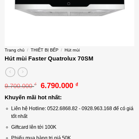
Trang chủ
/
THIẾT BỊ BẾP
/
Hút mùi
Hút mùi Faster Quatrolux 70SM
Giá
Giá
6.790.000
₫
₫
9.700.000
gốc
hiện
Khuyến mãi hot nhất:
là:
tại
9.700.000 ₫.
là:
Liên hệ Hotline: 0522.6868.82 - 0928.963.168 để có giá
6.790.000 ₫.
tốt nhất
Giftcard lên tới 100K
Phiếu mua hàng trị giá 50K