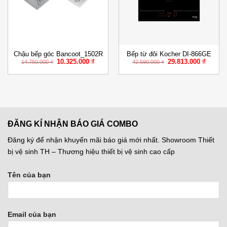
Chậu bếp góc Bancoot_1502R
Bếp từ đôi Kocher DI-866GE
Giá
Giá
Giá
Giá
10.325.000
₫
29.813.000
₫
14.750.000
₫
42.590.000
₫
gốc
hiện
gốc
hiện
là:
tại
là:
tại
14.750.000 ₫.
là:
42.590.000 ₫.
là:
000 ₫.
10.325.000 ₫.
29.813.
ĐĂNG KÍ NHẬN BÁO GIÁ COMBO
Đăng ký để nhận khuyến mãi báo giá mới nhất. Showroom Thiết
bị vệ sinh TH – Thương hiệu thiết bị vệ sinh cao cấp
Tên của bạn
Email của bạn