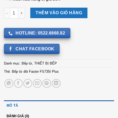
Bếp từ đôi Faster FS735I Plus số lượng
THÊM VÀO GIỎ HÀNG
HOTLINE: 0522.6868.82
CHAT FACEBOOK
Danh mục:
Bếp từ
,
THIẾT BỊ BẾP
Thẻ:
Bếp từ đôi Faster FS735I Plus
MÔ TẢ
ĐÁNH GIÁ (0)