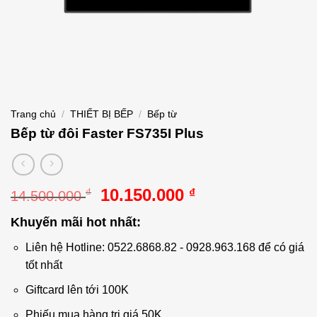
Trang chủ
/
THIẾT BỊ BẾP
/
Bếp từ
Bếp từ đôi Faster FS735I Plus
Giá
Giá
10.150.000
₫
₫
14.500.000
gốc
hiện
Khuyến mãi hot nhất:
là:
tại
14.500.000 ₫.
là:
Liên hệ Hotline: 0522.6868.82 - 0928.963.168 để có giá
10.150.000 ₫.
tốt nhất
Giftcard lên tới 100K
Phiếu mua hàng trị giá 50K