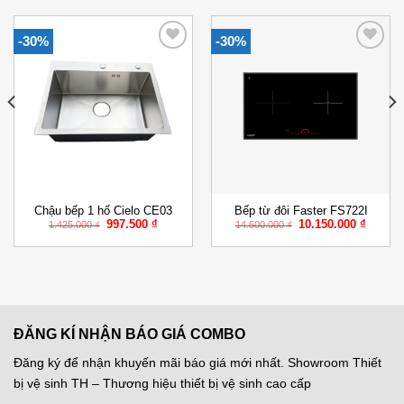
-30%
-30%
Add to
Add to
Wishlist
Wishlist
Chậu bếp 1 hố Cielo CE03
Bếp từ đôi Faster FS722I
Giá
Giá
Giá
Giá
997.500
₫
10.150.000
₫
1.425.000
₫
14.500.000
₫
gốc
hiện
gốc
hiện
là:
tại
là:
tại
1.425.000 ₫.
là:
14.500.000 ₫.
là:
000 ₫.
997.500 ₫.
10.150.
ĐĂNG KÍ NHẬN BÁO GIÁ COMBO
Đăng ký để nhận khuyến mãi báo giá mới nhất. Showroom Thiết
bị vệ sinh TH – Thương hiệu thiết bị vệ sinh cao cấp