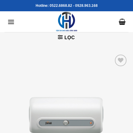
Skip
Hotline: 0522.6868.82 - 0928.963.168
to
content
LỌC
Add to
Wishlist