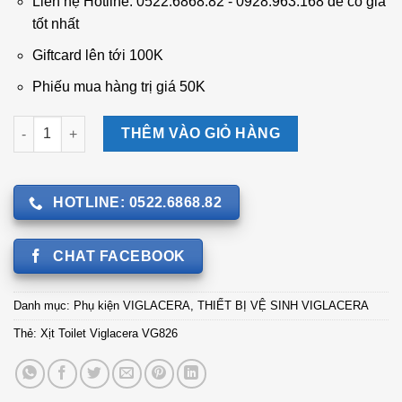
Liên hệ Hotline: 0522.6868.82 - 0928.963.168 để có giá
200.000 ₫.
tốt nhất
Giftcard lên tới 100K
Phiếu mua hàng trị giá 50K
Xịt Toilet Viglacera VG826 số lượng
THÊM VÀO GIỎ HÀNG
HOTLINE: 0522.6868.82
CHAT FACEBOOK
Danh mục:
Phụ kiện VIGLACERA
,
THIẾT BỊ VỆ SINH VIGLACERA
Thẻ:
Xịt Toilet Viglacera VG826