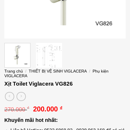
Trang chủ
/
THIẾT BỊ VỆ SINH VIGLACERA
/
Phụ kiện
VIGLACERA
Xịt Toilet Viglacera VG826
Giá
Giá
200.000
₫
₫
270.000
gốc
hiện
Khuyến mãi hot nhất:
là:
tại
270.000 ₫.
là: