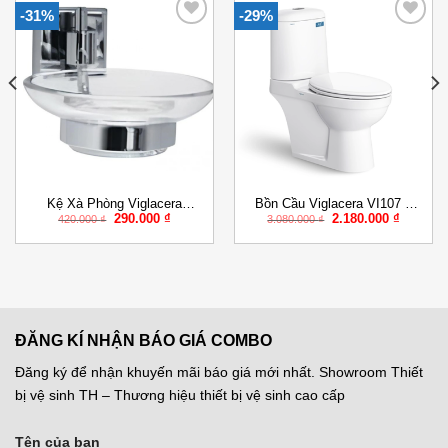
-31%
-29%
Add to
Add to
Wishlist
Wishlist
Kệ Xà Phòng Viglacera
Bồn Cầu Viglacera VI107 2
Giá
Giá
Giá
Giá
290.000
₫
2.180.000
₫
VG954
Khối Nắp êm
420.000
₫
3.080.000
₫
gốc
hiện
gốc
hiện
là:
tại
là:
tại
420.000 ₫.
là:
3.080.000 ₫.
là:
 ₫.
290.000 ₫.
2.180.00
ĐĂNG KÍ NHẬN BÁO GIÁ COMBO
Đăng ký để nhận khuyến mãi báo giá mới nhất. Showroom Thiết
bị vệ sinh TH – Thương hiệu thiết bị vệ sinh cao cấp
Tên của bạn