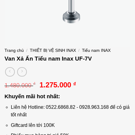
Trang chủ
/
THIẾT BỊ VỆ SINH INAX
/
Tiểu nam INAX
Van Xả Ấn Tiểu nam Inax UF-7V
Giá
Giá
1.275.000
₫
₫
1.480.000
gốc
hiện
Khuyến mãi hot nhất:
là:
tại
1.480.000 ₫.
là:
Liên hệ Hotline: 0522.6868.82 - 0928.963.168 để có giá
1.275.000 ₫.
tốt nhất
Giftcard lên tới 100K