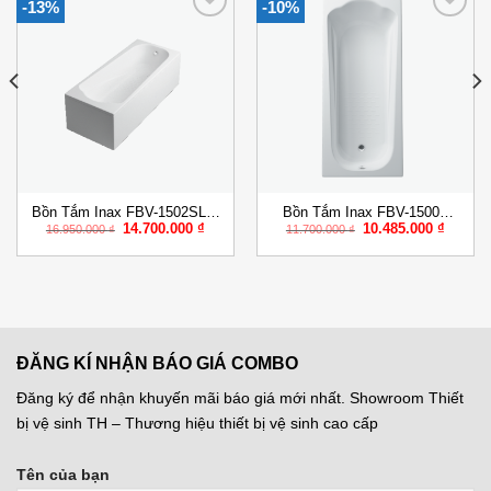
-13%
-10%
Add to
Add to
Wishlist
Wishlist
Bồn Tắm Inax FBV-1502SL &
Bồn Tắm Inax FBV-1500R
Giá
Giá
Giá
Giá
14.700.000
₫
10.485.000
₫
FBV-1502SR 1.5M Chân Yếm
Xây 1.5M Ocean
16.950.000
₫
11.700.000
₫
gốc
hiện
gốc
hiện
là:
tại
là:
tại
16.950.000 ₫.
là:
11.700.000 ₫.
là:
000 ₫.
14.700.000 ₫.
10.485.
ĐĂNG KÍ NHẬN BÁO GIÁ COMBO
Đăng ký để nhận khuyến mãi báo giá mới nhất. Showroom Thiết
bị vệ sinh TH – Thương hiệu thiết bị vệ sinh cao cấp
Tên của bạn