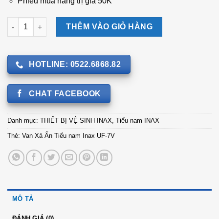
Phiếu mua hàng trị giá 50K
Van Xả Ấn Tiểu nam Inax UF-7V số lượng
THÊM VÀO GIỎ HÀNG
HOTLINE: 0522.6868.82
CHAT FACEBOOK
Danh mục:
THIẾT BỊ VỆ SINH INAX
,
Tiểu nam INAX
Thẻ:
Van Xả Ấn Tiểu nam Inax UF-7V
MÔ TẢ
ĐÁNH GIÁ (0)