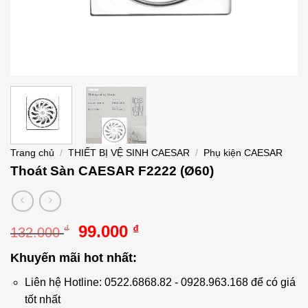
Trang chủ
/
THIẾT BỊ VỆ SINH CAESAR
/
Phụ kiện CAESAR
Thoát Sàn CAESAR F2222 (Ø60)
Giá
Giá
99.000
₫
₫
132.000
gốc
hiện
Khuyến mãi hot nhất:
là:
tại
132.000 ₫.
là:
Liên hệ Hotline: 0522.6868.82 - 0928.963.168 để có giá
99.000 ₫.
tốt nhất