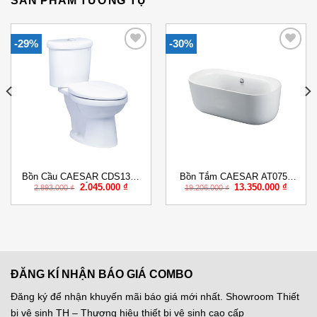
SẢN PHẨM TƯƠNG TỰ
-29%
-30%
Add to
Add to
Wishlist
Wishlist
Bồn Cầu CAESAR CDS1338
Bồn Tắm CAESAR AT0750
Giá
Giá
Giá
Giá
2.045.000
₫
13.350.000
₫
Nắp Êm
Đặt Sàn 1.5M
2.893.000
₫
19.206.000
₫
gốc
hiện
gốc
hiện
là:
tại
là:
tại
2.893.000 ₫.
là:
19.206.000 ₫.
là:
000 ₫.
2.045.000 ₫.
13.350.
ĐĂNG KÍ NHẬN BÁO GIÁ COMBO
Đăng ký để nhận khuyến mãi báo giá mới nhất. Showroom Thiết
bị vệ sinh TH – Thương hiệu thiết bị vệ sinh cao cấp