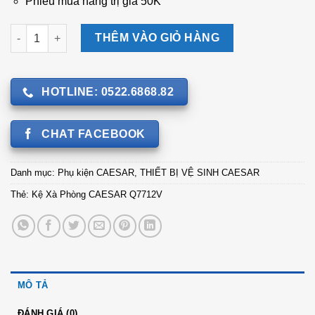
Phiếu mua hàng trị giá 50K
Kệ Xà Phòng CAESAR Q7712V số lượng
THÊM VÀO GIỎ HÀNG
HOTLINE: 0522.6868.82
CHAT FACEBOOK
Danh mục:
Phụ kiện CAESAR
,
THIẾT BỊ VỆ SINH CAESAR
Thẻ:
Kệ Xà Phòng CAESAR Q7712V
MÔ TẢ
ĐÁNH GIÁ (0)