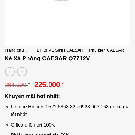
Trang chủ
/
THIẾT BỊ VỆ SINH CAESAR
/
Phụ kiện CAESAR
Kệ Xà Phòng CAESAR Q7712V
Giá
Giá
225.000
₫
₫
264.000
gốc
hiện
Khuyến mãi hot nhất:
là:
tại
264.000 ₫.
là:
Liên hệ Hotline: 0522.6868.82 - 0928.963.168 để có giá
225.000 ₫.
tốt nhất
Giftcard lên tới 100K