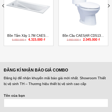
Add to
Add to
Wishlist
Wishlist
Bồn Tắm Xây 1.7M CAESAR
Bồn Cầu CAESAR CDS1338
Giá
Giá
Giá
Giá
4.315.000
₫
2.045.000
₫
AT0670
Nắp Êm
6.050.000
₫
2.893.000
₫
gốc
hiện
gốc
hiện
là:
tại
là:
tại
6.050.000 ₫.
là:
2.893.000 ₫.
là:
0.000 ₫.
4.315.000 ₫.
2.045.00
ĐĂNG KÍ NHẬN BÁO GIÁ COMBO
Đăng ký để nhận khuyến mãi báo giá mới nhất. Showroom Thiết
bị vệ sinh TH – Thương hiệu thiết bị vệ sinh cao cấp
Tên của bạn