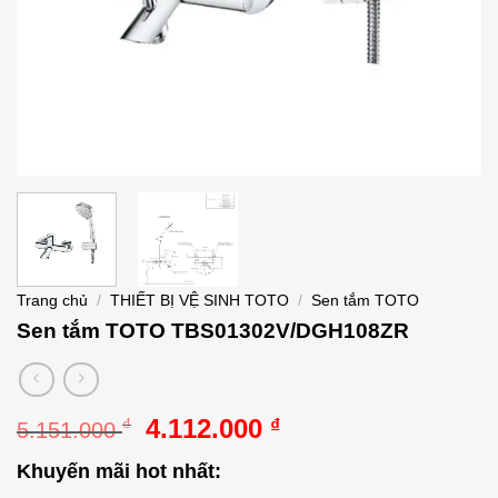
Trang chủ
/
THIẾT BỊ VỆ SINH TOTO
/
Sen tắm TOTO
Sen tắm TOTO TBS01302V/DGH108ZR
Giá
Giá
4.112.000
₫
₫
5.151.000
gốc
hiện
Khuyến mãi hot nhất:
là:
tại