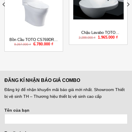
Add to
Add to
Wishlist
Wishlist
Chậu Lavabo TOTO
Giá
Giá
1.965.000
₫
LT533R#XW Bán Âm Bàn
2.288.000
₫
Bồn Cầu TOTO CS769DRT8
gốc
hiện
Giá
Giá
là:
tại
6.780.000
₫
Hai Khối Nắp Êm TC600VS
8.267.000
₫
gốc
hiện
2.288.000 ₫.
là:
là:
tại
1.965.00
8.267.000 ₫.
là:
5.000 ₫.
6.780.000 ₫.
ĐĂNG KÍ NHẬN BÁO GIÁ COMBO
Đăng ký để nhận khuyến mãi báo giá mới nhất. Showroom Thiết
bị vệ sinh TH – Thương hiệu thiết bị vệ sinh cao cấp
Tên của bạn