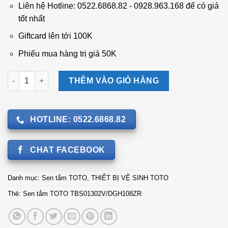
5.151.000 ₫.
là:
Liên hệ Hotline: 0522.6868.82 - 0928.963.168 để có giá
4.112.000 ₫.
tốt nhất
Giftcard lên tới 100K
Phiếu mua hàng trị giá 50K
Sen tắm TOTO TBS01302V/DGH108ZR số lượng
THÊM VÀO GIỎ HÀNG
HOTLINE: 0522.6868.82
CHAT FACEBOOK
Danh mục:
Sen tắm TOTO
,
THIẾT BỊ VỆ SINH TOTO
Thẻ:
Sen tắm TOTO TBS01302V/DGH108ZR