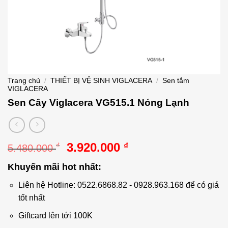
Trang chủ
/
THIẾT BỊ VỆ SINH VIGLACERA
/
Sen tắm
VIGLACERA
Sen Cây Viglacera VG515.1 Nóng Lạnh
Giá
Giá
3.920.000
₫
₫
5.480.000
gốc
hiện
Khuyến mãi hot nhất:
là:
tại
5.480.000 ₫.
là:
Liên hệ Hotline: 0522.6868.82 - 0928.963.168 để có giá
3.920.000 ₫.
tốt nhất
Giftcard lên tới 100K