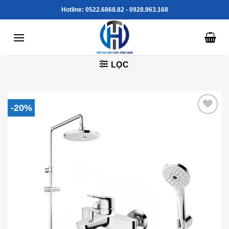
Skip
Hotline: 0522.6868.82 - 0928.963.168
to
content
LỌC
-20%
Add to
Wishlist