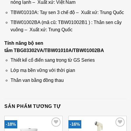
nóng lạnh – Xuất xứ: Việt Nam
TBW01010A: Tay sen 3 chế độ – Xuất xứ: Trung Quốc
TBW01002BA (mã cũ: TBW01002B1 ) : Thân sen cây
vuông – Xuất xứ: Trung Quốc
Tính năng bộ sen
tắm
TBG03302VA/TBW01010A/
TBW01002BA
Thiết kế cổ điển sang trọng từ GS Series
Lớp mạ bền vững với thời gian
Thân van bằng đồng thau
SẢN PHẨM TƯƠNG TỰ
-18%
-16%