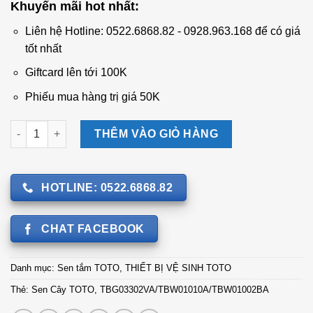
Khuyến mãi hot nhất:
là:
tại
22.452.000 ₫.
là:
Liên hệ Hotline: 0522.6868.82 - 0928.963.168 để có giá
17.950.000 ₫.
tốt nhất
Giftcard lên tới 100K
Phiếu mua hàng trị giá 50K
Sen Cây TOTO TBG03302VA/TBW01010A/TBW01002BA số lượn
THÊM VÀO GIỎ HÀNG
HOTLINE: 0522.6868.82
CHAT FACEBOOK
Danh mục:
Sen tắm TOTO
,
THIẾT BỊ VỆ SINH TOTO
Thẻ:
Sen Cây TOTO
,
TBG03302VA/TBW01010A/TBW01002BA