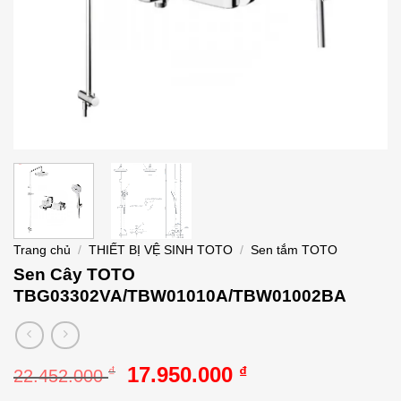
Trang chủ
/
THIẾT BỊ VỆ SINH TOTO
/
Sen tắm TOTO
Sen Cây TOTO
TBG03302VA/TBW01010A/TBW01002BA
Giá
Giá
17.950.000
₫
₫
22.452.000
gốc
hiện