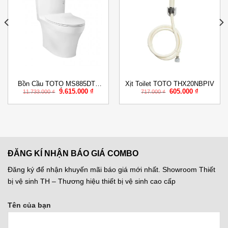
Add to
Add to
Wishlist
Wishlist
Bồn Cầu TOTO MS885DT8
Xịt Toilet TOTO THX20NBPIV
Giá
Giá
Giá
Giá
9.615.000
₫
605.000
₫
Một Khối Nắp Êm TC600VS
11.733.000
₫
717.000
₫
gốc
hiện
gốc
hiện
là:
tại
là:
tại
11.733.000 ₫.
là:
717.000 ₫.
là:
000 ₫.
9.615.000 ₫.
605.000 ₫
ĐĂNG KÍ NHẬN BÁO GIÁ COMBO
Đăng ký để nhận khuyến mãi báo giá mới nhất. Showroom Thiết
bị vệ sinh TH – Thương hiệu thiết bị vệ sinh cao cấp
Tên của bạn