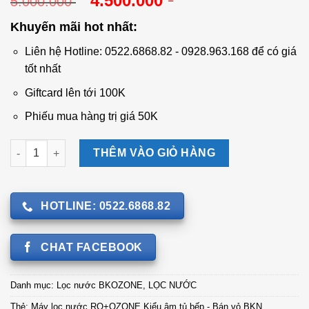
4.500.000
5.000.000
gốc
hiện
Khuyến mãi hot nhất:
là:
tại
5.000.000 ₫.
là:
Liên hệ Hotline: 0522.6868.82 - 0928.963.168 để có giá
4.500.000 ₫.
tốt nhất
Giftcard lên tới 100K
Phiếu mua hàng trị giá 50K
Máy lọc nước RO+OZONE Kiểu âm tủ bếp - Bán vỏ BKN. ROZ.3
THÊM VÀO GIỎ HÀNG
HOTLINE: 0522.6868.82
CHAT FACEBOOK
Danh mục:
Lọc nước BKOZONE
,
LỌC NƯỚC
Thẻ:
Máy lọc nước RO+OZONE Kiểu âm tủ bếp - Bán vỏ BKN.