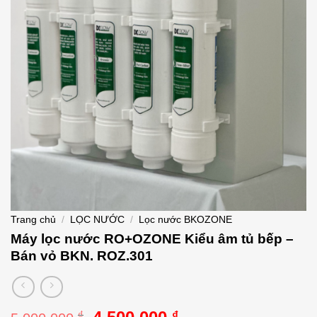
Trang chủ
/
LỌC NƯỚC
/
Lọc nước BKOZONE
Máy lọc nước RO+OZONE Kiểu âm tủ bếp –
Bán vỏ BKN. ROZ.301
Giá
Giá
₫
₫