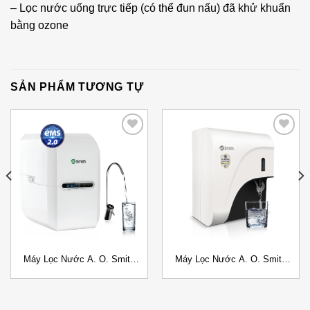
– Lọc nước uống trực tiếp (có thể đun nấu) đã khử khuẩn
bằng ozone
SẢN PHẨM TƯƠNG TỰ
Add to
Add to
Wishlist
Wishlist
Máy Lọc Nước A. O. Smith
Máy Lọc Nước A. O. Smith
G2 Đặt gầm
C2 Đặt bàn