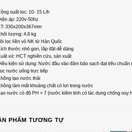
ông suất lọc: 10- 15 L/h
Điện áp: 220v-50hz
KT: 330x200x367mm
hối lượng: 4.8 kg
õi lọc liền vỏ NK từ Hàn Quốc
ích thước nhỏ gọn, lắp đặt dễ dàng
Xuất xứ: HCT nghiên cứu, sản xuất
Điều kiện sử dụng: Nước đầu vào đảm bảo sạch đạt tiêu chuẩn 
ọc nước uống trực tiếp
Không tạo nước thải
Không làm mất khoáng chất có lợi trong nước
ạo nước có độ PH > 7 (nước kiềm tính có tác dụng chống oxy h
ẢN PHẨM TƯƠNG TỰ