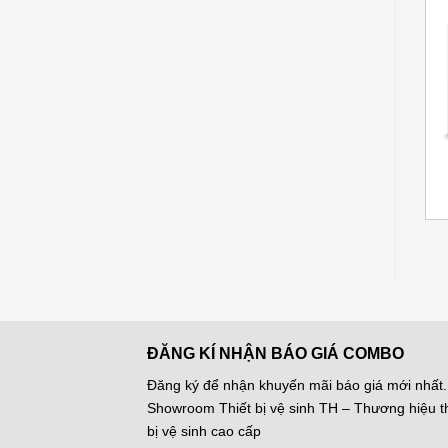
-10%
Add to
Add to
Wishlist
Wishlist
+
+
Máy lọc nước RO
Máy lọc nước
Giá
Giá
5.562.000
₫
Kangaroo KG104AKV
RO+OZONE+ION KIỀM (2
6.180.000
₫
gốc
hiện
trong 1) KIỂU TỦ ĐỨNG
là:
tại
BKN. ROZ.101.2
6.180.000 ₫.
là:
5.562.000 ₫
ĐĂNG KÍ NHẬN BÁO GIÁ COMBO
Đăng ký để nhận khuyến mãi báo giá mới nhất.
Showroom Thiết bị vệ sinh TH – Thương hiệu th
bị vệ sinh cao cấp