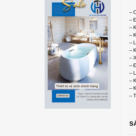
– C
– 
– 
– K
– L
– K
– 
– 
– L
– 
– 
– T
S