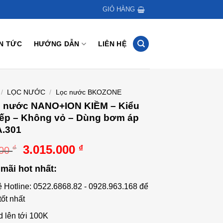
GIỎ HÀNG
IN TỨC
HƯỚNG DẪN
LIÊN HỆ
/
LỌC NƯỚC
/
Lọc nước BKOZONE
c nước NANO+ION KIỀM – Kiểu
bếp – Không vỏ – Dùng bơm áp
.301
Giá
Giá
3.015.000
₫
₫
000
gốc
hiện
mãi hot nhất:
là:
tại
3.350.000 ₫.
là:
ệ Hotline: 0522.6868.82 - 0928.963.168 để
3.015.000 ₫.
tốt nhất
d lên tới 100K