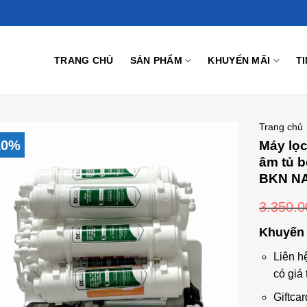
TRANG CHỦ
SẢN PHẨM
KHUYẾN MÃI
T
Trang chủ
10%
Máy lọ
âm tủ 
BKN NA
Add to
3.350.
Wishlist
Khuyến 
Liên h
có giá 
Giftcar