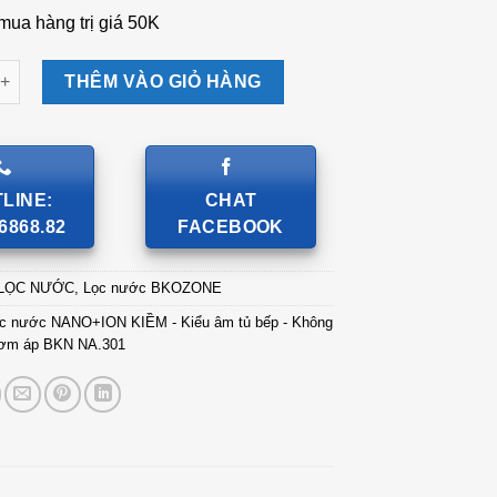
mua hàng trị giá 50K
ước NANO+ION KIỀM - Kiểu âm tủ bếp - Không vỏ - Dùng bơm áp
THÊM VÀO GIỎ HÀNG
LINE:
CHAT
6868.82
FACEBOOK
LỌC NƯỚC
,
Lọc nước BKOZONE
ọc nước NANO+ION KIỀM - Kiểu âm tủ bếp - Không
bơm áp BKN NA.301