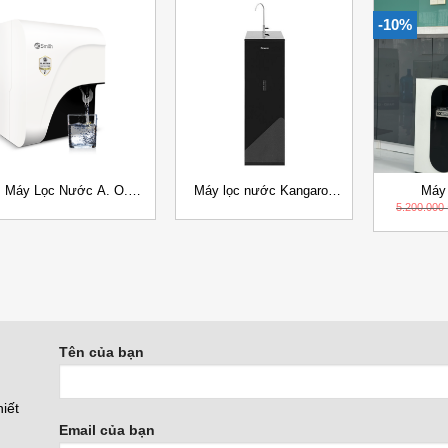
-10%
Add to
Add to
Wishlist
Wishlist
+
+
+
Máy Lọc Nước A. O.
Máy lọc nước Kangaroo
Máy
Smith C1 Đặt bàn
KG116I
RO+OZON
5.200.000
bếp –
R
.
Tên của bạn
iết
Email của bạn