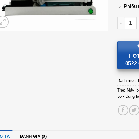
Phiếu 
Máy lọc n
HOT
0522.
Danh mục:
Thẻ:
Máy l
vỏ - Dùng 
Ô TẢ
ĐÁNH GIÁ (0)