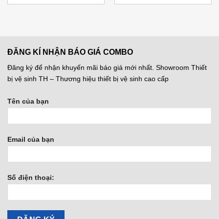
là:
tại
là:
tại
3.200.000 ₫.
là:
633.000 ₫.
là:
000 ₫.
2.400.000 ₫.
474.750 ₫
ĐĂNG KÍ NHẬN BÁO GIÁ COMBO
Đăng ký để nhận khuyến mãi báo giá mới nhất. Showroom Thiết
bị vệ sinh TH – Thương hiệu thiết bị vệ sinh cao cấp
Tên của bạn
Email của bạn
Số điện thoại: