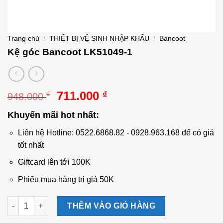
Trang chủ
/
THIẾT BỊ VỆ SINH NHẬP KHẨU
/
Bancoot
Kệ góc Bancoot LK51049-1
Giá
Giá
711.000
₫
₫
948.000
gốc
hiện
Khuyến mãi hot nhất:
là:
tại
948.000 ₫.
là:
Liên hệ Hotline: 0522.6868.82 - 0928.963.168 để có giá
711.000 ₫.
tốt nhất
Giftcard lên tới 100K
Phiếu mua hàng trị giá 50K
Kệ góc Bancoot LK51049-1 số lượng
THÊM VÀO GIỎ HÀNG