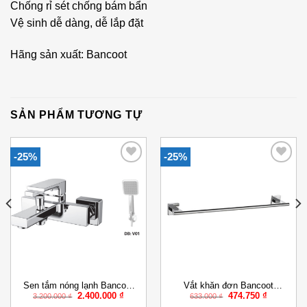
Chống rỉ sét chống bám bẩn
Vệ sinh dễ dàng, dễ lắp đặt
Hãng sản xuất: Bancoot
SẢN PHẨM TƯƠNG TỰ
-25%
-25%
Add to
Add to
Wishlist
Wishlist
Sen tắm nóng lạnh Bancoot
Vắt khăn đơn Bancoot
Giá
Giá
Giá
Giá
2.400.000
₫
474.750
₫
BCS 2018
LK55802
3.200.000
₫
633.000
₫
gốc
hiện
gốc
hiện