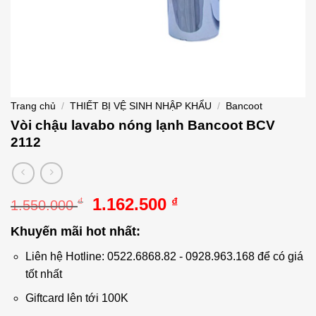
Trang chủ
/
THIẾT BỊ VỆ SINH NHẬP KHẨU
/
Bancoot
Vòi chậu lavabo nóng lạnh Bancoot BCV
2112
Giá
Giá
1.162.500
₫
₫
1.550.000
gốc
hiện
Khuyến mãi hot nhất:
là:
tại
1.550.000 ₫.
là:
Liên hệ Hotline: 0522.6868.82 - 0928.963.168 để có giá
1.162.500 ₫.
tốt nhất
Giftcard lên tới 100K