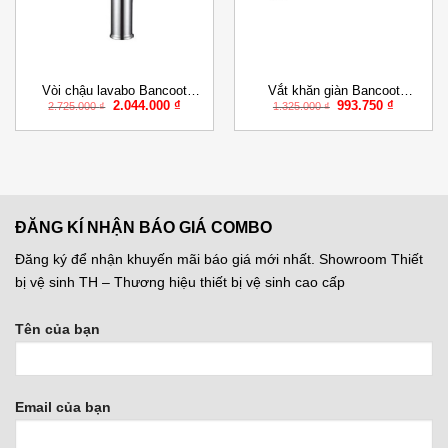
Vòi chậu lavabo Bancoot
Vắt khăn giàn Bancoot
Giá
Giá
Giá
Giá
2.044.000
₫
993.750
₫
BCV30-2022
LK55401
2.725.000
₫
1.325.000
₫
gốc
hiện
gốc
hiện
là:
tại
là:
tại
2.725.000 ₫.
là:
1.325.000 ₫.
là:
000 ₫.
2.044.000 ₫.
993.750 
ĐĂNG KÍ NHẬN BÁO GIÁ COMBO
Đăng ký để nhận khuyến mãi báo giá mới nhất. Showroom Thiết
bị vệ sinh TH – Thương hiệu thiết bị vệ sinh cao cấp
Tên của bạn
Email của bạn