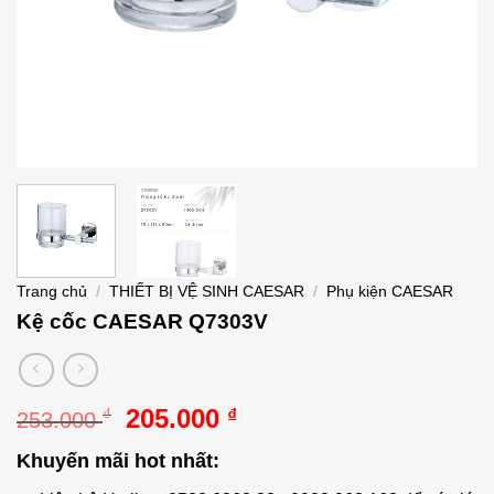
Trang chủ
/
THIẾT BỊ VỆ SINH CAESAR
/
Phụ kiện CAESAR
Kệ cốc CAESAR Q7303V
Giá
Giá
205.000
₫
₫
253.000
gốc
hiện
Khuyến mãi hot nhất:
là:
tại