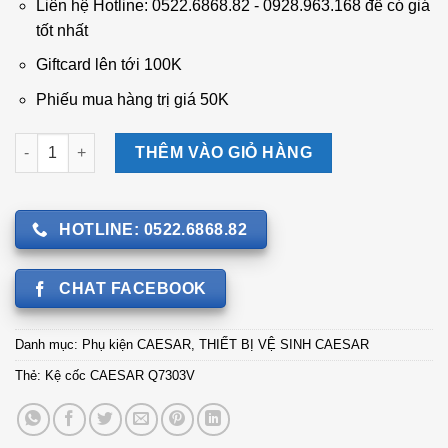
253.000 ₫.
là:
Liên hệ Hotline: 0522.6868.82 - 0928.963.168 để có giá
205.000 ₫.
tốt nhất
Giftcard lên tới 100K
Phiếu mua hàng trị giá 50K
Kệ cốc CAESAR Q7303V số lượng
THÊM VÀO GIỎ HÀNG
HOTLINE: 0522.6868.82
CHAT FACEBOOK
Danh mục:
Phụ kiện CAESAR
,
THIẾT BỊ VỆ SINH CAESAR
Thẻ:
Kệ cốc CAESAR Q7303V