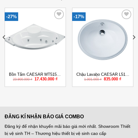
-27%
-17%
Add to
Add to
Wishlist
Wishlist
Bồn Tắm CAESAR MT5150A
Chậu Lavabo CAESAR L5115
Giá
Giá
Giá
Giá
17.430.000
₫
835.000
₫
Massage Xây 1.5M
Âm Bàn
23.900.000
₫
1.001.000
₫
gốc
hiện
gốc
hiện
là:
tại
là:
tại
23.900.000 ₫.
là:
1.001.000 ₫.
là:
000 ₫.
17.430.000 ₫.
835.000 
ĐĂNG KÍ NHẬN BÁO GIÁ COMBO
Đăng ký để nhận khuyến mãi báo giá mới nhất. Showroom Thiết
bị vệ sinh TH – Thương hiệu thiết bị vệ sinh cao cấp