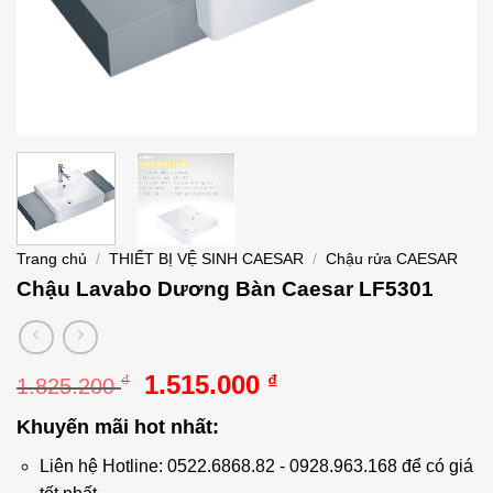
Trang chủ
/
THIẾT BỊ VỆ SINH CAESAR
/
Chậu rửa CAESAR
Chậu Lavabo Dương Bàn Caesar LF5301
Giá
Giá
1.515.000
₫
₫
1.825.200
gốc
hiện
Khuyến mãi hot nhất:
là:
tại
1.825.200 ₫.
là:
Liên hệ Hotline: 0522.6868.82 - 0928.963.168 để có giá
1.515.000 ₫.