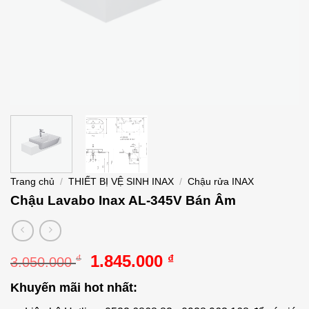
Trang chủ
/
THIẾT BỊ VỆ SINH INAX
/
Chậu rửa INAX
Chậu Lavabo Inax AL-345V Bán Âm
Giá
Giá
1.845.000
₫
₫
3.050.000
gốc
hiện
Khuyến mãi hot nhất:
là:
tại