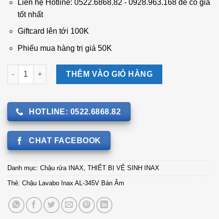
3.050.000 ₫.
là:
Liên hệ Hotline: 0522.6868.82 - 0928.963.168 để có giá
1.845.000 ₫.
tốt nhất
Giftcard lên tới 100K
Phiếu mua hàng trị giá 50K
Chậu Lavabo Inax AL-345V Bán Âm số lượng
THÊM VÀO GIỎ HÀNG
HOTLINE: 0522.6868.82
CHAT FACEBOOK
Danh mục:
Chậu rửa INAX
,
THIẾT BỊ VỆ SINH INAX
Thẻ:
Chậu Lavabo Inax AL-345V Bán Âm