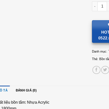
Bồn tắm 
HOT
0522.
Danh mục:
Thẻ:
Bồn t
Ô TẢ
ĐÁNH GIÁ (0)
t liệu bồn tắm: Nhựa Acrylic
: 1800mm