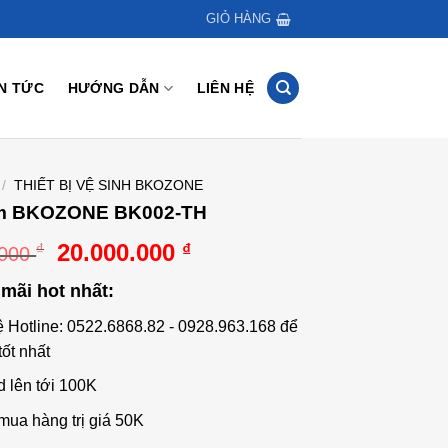
GIỎ HÀNG
IN TỨC
HƯỚNG DẪN
LIÊN HỆ
/
THIẾT BỊ VỆ SINH BKOZONE
m BKOZONE BK002-TH
Giá
Giá
20.000.000
₫
₫
.000
gốc
hiện
mãi hot nhất:
là:
tại
25.000.000 ₫.
là:
ệ Hotline: 0522.6868.82 - 0928.963.168 để
20.000.000 ₫.
tốt nhất
d lên tới 100K
mua hàng trị giá 50K