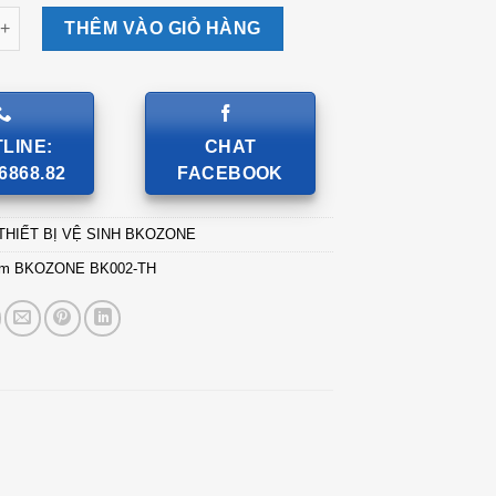
BKOZONE BK002-TH số lượng
THÊM VÀO GIỎ HÀNG
LINE:
CHAT
6868.82
FACEBOOK
THIẾT BỊ VỆ SINH BKOZONE
ắm BKOZONE BK002-TH