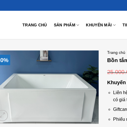
TRANG CHỦ
SẢN PHẨM
KHUYẾN MÃI
T
Trang chủ
20%
Bồn tắ
25.000
Add to
Khuyến 
Wishlist
Liên h
có giá 
Giftcar
Phiếu 