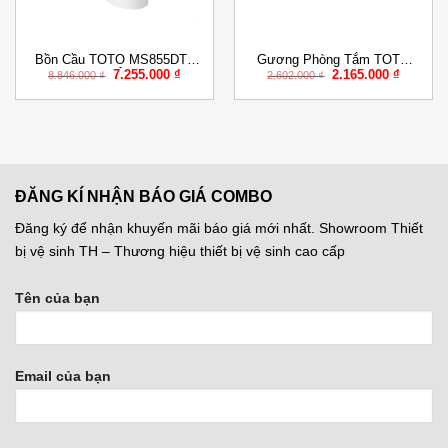
Bồn Cầu TOTO MS855DT8
Gương Phòng Tắm TOTO
Giá
Giá
Giá
Giá
7.255.000
₫
2.165.000
₫
Một Khối Nắp Êm TC600VS
YM4545FG Chống Mốc
8.846.000
₫
2.602.000
₫
gốc
hiện
gốc
hiện
là:
tại
là:
tại
8.846.000 ₫.
là:
2.602.000 ₫.
là:
₫.
7.255.000 ₫.
2.165.00
ĐĂNG KÍ NHẬN BÁO GIÁ COMBO
Đăng ký để nhận khuyến mãi báo giá mới nhất. Showroom Thiết
bị vệ sinh TH – Thương hiệu thiết bị vệ sinh cao cấp
Tên của bạn
Email của bạn