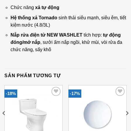
Chức năng
xả tự động
Hệ thống xả Tornado
sinh thái siêu mạnh, siêu êm, tiết
kiệm nước (4.8/3L)
Nắp rửa điện tử NEW WASHLET
tích hợp:
tự động
đóng/mở nắp
, sưởi ấm nắp ngồi, khử mùi, vòi rửa đa
chức năng, sấy khô
SẢN PHẨM TƯƠNG TỰ
-18%
-17%
Add to
Add to
Wishlist
Wishlist