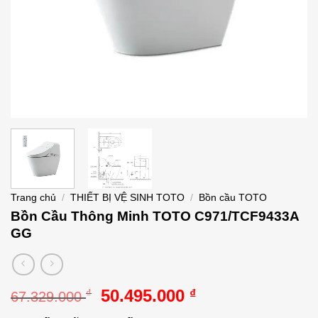
Trang chủ
/
THIẾT BỊ VỆ SINH TOTO
/
Bồn cầu TOTO
Bồn Cầu Thông Minh TOTO C971/TCF9433A
GG
Giá
Giá
50.495.000
₫
₫
67.329.000
gốc
hiện