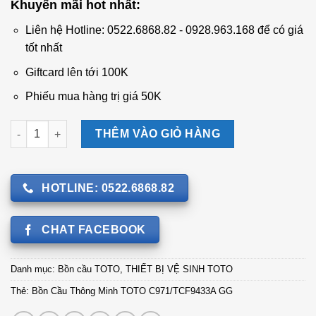
Khuyến mãi hot nhất:
là:
tại
67.329.000 ₫.
là:
Liên hệ Hotline: 0522.6868.82 - 0928.963.168 để có giá
50.495.000 ₫.
tốt nhất
Giftcard lên tới 100K
Phiếu mua hàng trị giá 50K
Bồn Cầu Thông Minh TOTO C971/TCF9433A GG số lượng
THÊM VÀO GIỎ HÀNG
HOTLINE: 0522.6868.82
CHAT FACEBOOK
Danh mục:
Bồn cầu TOTO
,
THIẾT BỊ VỆ SINH TOTO
Thẻ:
Bồn Cầu Thông Minh TOTO C971/TCF9433A GG