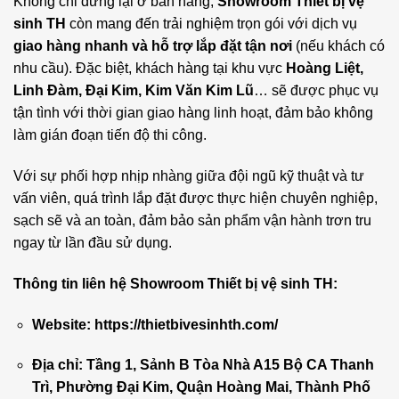
Không chỉ dừng lại ở bán hàng,
Showroom Thiết bị vệ
sinh TH
còn mang đến trải nghiệm trọn gói với dịch vụ
giao hàng nhanh và hỗ trợ lắp đặt tận nơi
(nếu khách có
nhu cầu). Đặc biệt, khách hàng tại khu vực
Hoàng Liệt,
Linh Đàm, Đại Kim, Kim Văn Kim Lũ
… sẽ được phục vụ
tận tình với thời gian giao hàng linh hoạt, đảm bảo không
làm gián đoạn tiến độ thi công.
Với sự phối hợp nhịp nhàng giữa đội ngũ kỹ thuật và tư
vấn viên, quá trình lắp đặt được thực hiện chuyên nghiệp,
sạch sẽ và an toàn, đảm bảo sản phẩm vận hành trơn tru
ngay từ lần đầu sử dụng.
Thông tin liên hệ Showroom Thiết bị vệ sinh TH:
Website:
https://thietbivesinhth.com/
Địa chỉ: Tầng 1, Sảnh B Tòa Nhà A15 Bộ CA Thanh
Trì, Phường Đại Kim, Quận Hoàng Mai, Thành Phố