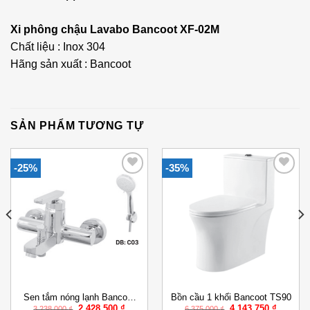
Xi phông chậu Lavabo Bancoot XF-02M
Chất liệu : Inox 304
Hãng sản xuất : Bancoot
SẢN PHẨM TƯƠNG TỰ
-25%
-35%
Add to
Add to
Wishlist
Wishlist
Sen tắm nóng lạnh Bancoot
Bồn cầu 1 khối Bancoot TS90
Giá
Giá
Giá
Giá
2.428.500
₫
4.143.750
₫
BCS 2016
3.238.000
₫
6.375.000
₫