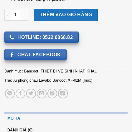
Xi phông chậu Lavabo Bancoot XF-02M (Inox) số lượng
THÊM VÀO GIỎ HÀNG
HOTLINE: 0522.6868.82
CHAT FACEBOOK
Danh mục:
Bancoot
,
THIẾT BỊ VỆ SINH NHẬP KHẨU
Thẻ:
Xi phông chậu Lavabo Bancoot XF-02M (Inox)
MÔ TẢ
ĐÁNH GIÁ (0)