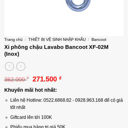
Trang chủ
/
THIẾT BỊ VỆ SINH NHẬP KHẨU
/
Bancoot
Xi phông chậu Lavabo Bancoot XF-02M
(Inox)
Giá
Giá
271.500
₫
₫
362.000
gốc
hiện
Khuyến mãi hot nhất:
là:
tại
362.000 ₫.
là:
Liên hệ Hotline: 0522.6868.82 - 0928.963.168 để có giá
271.500 ₫.
tốt nhất
Giftcard lên tới 100K
Phiếu mua hàng trị giá 50K