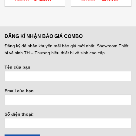
gốc
hiện
gốc
hiện
là:
tại
là:
tại
3.238.000 ₫.
là:
6.375.000 ₫.
là:
250 ₫.
2.428.500 ₫.
4.143.75
ĐĂNG KÍ NHẬN BÁO GIÁ COMBO
Đăng ký để nhận khuyến mãi báo giá mới nhất. Showroom Thiết
bị vệ sinh TH – Thương hiệu thiết bị vệ sinh cao cấp
Tên của bạn
Email của bạn
Số điện thoại: