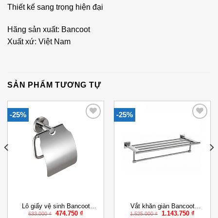
Thiết kế sang trọng hiện đại
Hãng sản xuất: Bancoot
Xuất xứ: Việt Nam
SẢN PHẨM TƯƠNG TỰ
-25%
-25%
Add to
Add to
Wishlist
Wishlist
Lô giấy vệ sinh Bancoot
Vắt khăn giàn Bancoot
Giá
Giá
Giá
Giá
474.750
₫
1.143.750
₫
LK55411
LK55801
633.000
₫
1.525.000
₫