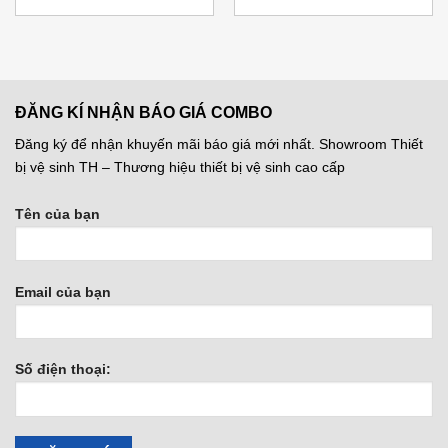
gốc
hiện
gốc
hiện
là:
tại
là:
tại
633.000 ₫.
là:
1.525.000 ₫.
là:
250 ₫.
474.750 ₫.
1.143.75
ĐĂNG KÍ NHẬN BÁO GIÁ COMBO
Đăng ký để nhận khuyến mãi báo giá mới nhất. Showroom Thiết
bị vệ sinh TH – Thương hiệu thiết bị vệ sinh cao cấp
Tên của bạn
Email của bạn
Số điện thoại: