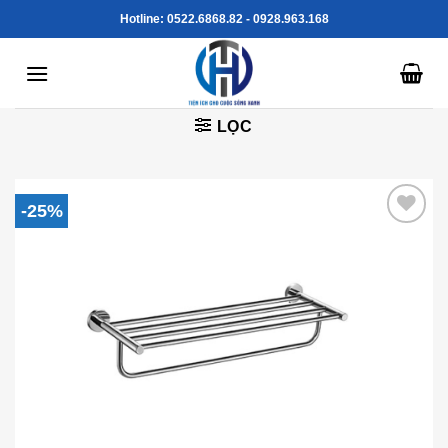
Skip
Hotline: 0522.6868.82 - 0928.963.168
to
content
LỌC
-25%
Add to
Wishlist