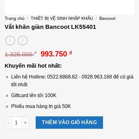
Trang chủ
/
THIẾT BỊ VỆ SINH NHẬP KHẨU
/
Bancoot
Vắt khăn giàn Bancoot LK55401
Giá
Giá
993.750
₫
₫
1.325.000
gốc
hiện
Khuyến mãi hot nhất:
là:
tại
1.325.000 ₫.
là:
Liên hệ Hotline: 0522.6868.82 - 0928.963.168 để có giá
993.750 ₫.
tốt nhất
Giftcard lên tới 100K
Phiếu mua hàng trị giá 50K
Vắt khăn giàn Bancoot LK55401 số lượng
THÊM VÀO GIỎ HÀNG